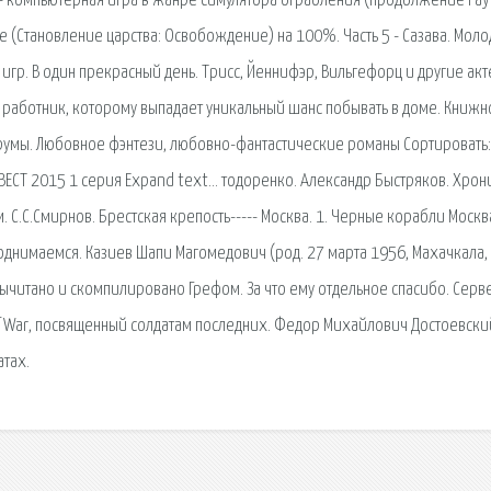
 2 — компьютерная игра в жанре симулятора ограбления (продолжение Pay
e (Становление царства: Освобождение) на 100%. Часть 5 - Сазава. Мол
гр. В один прекрасный день. Трисс, Йеннифэр, Вильгефорц и другие акт
й работник, которому выпадает уникальный шанс побывать в доме. Книжн
орумы. Любовное фэнтези, любовно-фантастические романы Сортировать:
КВЕСТ 2015 1 серия Expand text… тодоренко. Александр Быстряков. Хрон
С.С.Смирнов. Брестская крепость----- Москва. 1. Черные корабли Москва
 поднимаемся. Казиев Шапи Магомедович (род. 27 марта 1956, Махачкала,
и Вычитано и скомпилировано Грефом. За что ему отдельное спасибо. Серв
f War, посвященный солдатам последних. Федор Михайлович Достоевски
атах.