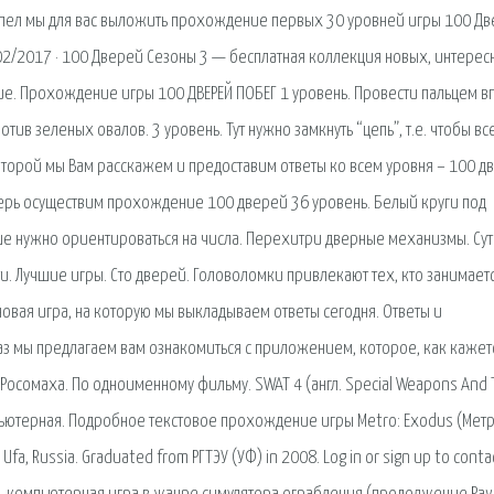
Не успел мы для вас выложить прохождение первых 30 уровней игры 100 Д
2/2017 · 100 Дверей Сезоны 3 — бесплатная коллекция новых, интерес
е. Прохождение игры 100 ДВЕРЕЙ ПОБЕГ 1 уровень. Провести пальцем в
тив зеленых овалов. 3 уровень. Тут нужно замкнуть “цепь”, т.е. чтобы вс
оторой мы Вам расскажем и предоставим ответы ко всем уровня – 100 д
перь осуществим прохождение 100 дверей 36 уровень. Белый круги под
ше нужно ориентироваться на числа. Перехитри дверные механизмы. Сут
и. Лучшие игры. Сто дверей. Головоломки привлекают тех, кто занимает
новая игра, на которую мы выкладываем ответы сегодня. Ответы и
 раз мы предлагаем вам ознакомиться с приложением, которое, как кажет
 Росомаха. По одноименному фильму. SWAT 4 (англ. Special Weapons And T
ьютерная. Подробное текстовое прохождение игры Metro: Exodus (Метр
Ufa, Russia. Graduated from РГТЭУ (УФ) in 2008. Log in or sign up to conta