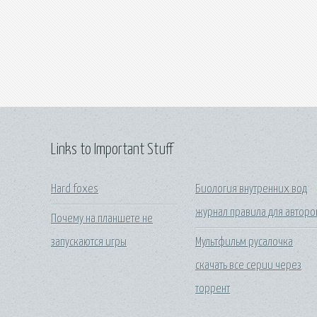
Links to Important Stuff
Hard foxes
Биология внутренних вод
журнал правила для авторо
Почему на планшете не
запускаются игры
Мультфильм русалочка
скачать все серии через
торрент