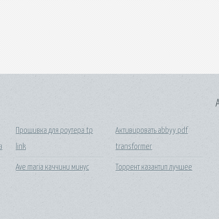
A
Прошивка для роутера tp
Активировать abbyy pdf
в
link
transformer
Ave maria каччини минус
Торрент казантип лучшее