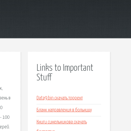
Links to Important
Stuff
к,
вень в
Data9 bin скачать торрент
00
Бланк направления в больницу
- 100
Книги синельникова скачать
верей.