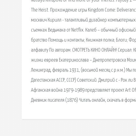
Natalya Khrapova or find more of your friends. Payday
The Heist. Прохождение игры Kingdom Come: Deliveranc
москвич Кирилл - талантливый дизайнер компьютерных и
съемках Ведьмака от Netflix. Калеб – обычный офисны
братство Помощь и контакты; Книжная полка; Блоги; Ф
алфавиту По авторам. СМОТРЕТЬ КИНО ОНЛАЙН! Сериал: 
жизни евреев Екатеринослава – Днепропетровска Моим. 
Ленинград, февраль 1931, (восьмой месяц с р.н.м.) Мы
Дагестанская АССР, СССР) Советский. Дмитрий c - Рок л
Афганская война 1979-1989 представляет проект Art O
Дневник писателя (1876) Читать онлайн, скачать в форм