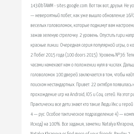
143iDbTAWM - sites.google.com. Вот так вот, друзья. 
— невероятный побег, как уже вышло обновление 16/0
веселых головоломок, которые поднимут вам настроени
зажав зеленую стрелочку. 2 уровень. Опустить гири напро
красные линии. Очередная серия популярной игры, о к
2 Побег 2015 года (100 doors 2015). Уровень №36: Те
часами намекают нам о положении нуля в числах. Даль
головоломок 100 дверей заключается в том, чтобы найт
поиском нестандартных. Привет. 22 октября появилась 
прохождение игр на Android, IOS и Соц. сетей. На этот
Практически все дети знают кто такие Люди Икс и герой
4 — рус. Особое тактическое подразделение 4) — комп
Исход) на 100%. Все задания, заметки. Natalya Khrapova, 