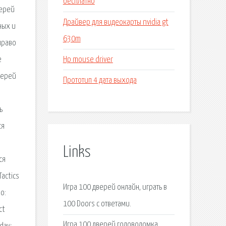
бесплатно
верей
Драйвер для видеокарты nvidia gt
ных и
630m
право
Hp mouse driver
е
верей
Прототип 4 дата выхода
ь
ся
Links
ся
actics
Игра 100 дверей онлайн, играть в
о:
100 Doors с ответами.
ct
Игра 100 дверей головоломка