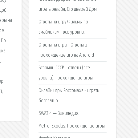
day:
играть онлайн, Сто дверей Дом.
одой
еры на
Ответы на игру Фильмы по
ое
смайликам - все уровни.
 По
Ответы на игры - Ответы и
ика
прохождение игр на Android
 -
Вспомни СССР – ответы (все
уровни), прохождение игры.
ер
Онлайн игры Россомаха - играть
й,
бесплатно.
SWAT 4 — Википедия.
Metro: Exodus. Прохождение игры