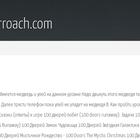
rroach.com
меется медведь и улей на данном уровне.Надо двинуть этого медведя та
.Далее трясти телефон пока улей не упадет на медведя.В. Как пройти уро
азки (ответы) к игре 100 дверей побег (100 doors runaway). Задача 1
 Runaway) 100 Дверей Замок Чудовища 100 Дверей Звёздная Галактика 
100 Дверей Мистичное Рождество - 100 Doors The Mystic Christmas 100 Д