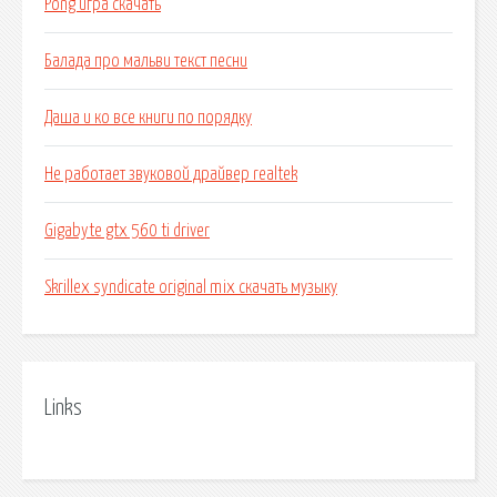
Pong игра скачать
Балада про мальви текст песни
Даша и ко все книги по порядку
Не работает звуковой драйвер realtek
Gigabyte gtx 560 ti driver
Skrillex syndicate original mix скачать музыку
Links