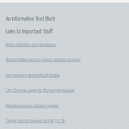
An Informative Text Blurb
Links to Important Stuff
Relax melodies код активации
Дискография мистер кредо скачать торрент
Акт ремонта автомобиля бланк
Гдз сборник задач по физике перышкин
Имитация книги своими руками
Труба толстостенная гост 8732 78