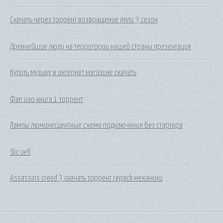
Скачать через торрент возвращение ляли 3 сезон
Древнейшие люди на территории нашей страны презентация
Купить музыку в интернет магазине скачать
Фап иао книга 1 торрент
Лампы люминесцентные схема подключения без стартера
Slic uefi
Assassins creed 3 скачать торрент repack механики