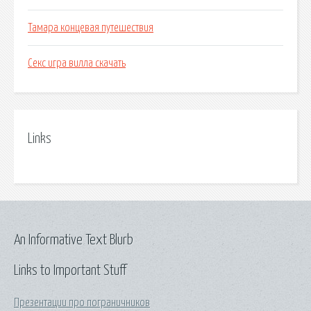
Тамара концевая путешествия
Секс игра вилла скачать
Links
An Informative Text Blurb
Links to Important Stuff
Презентации про пограничников