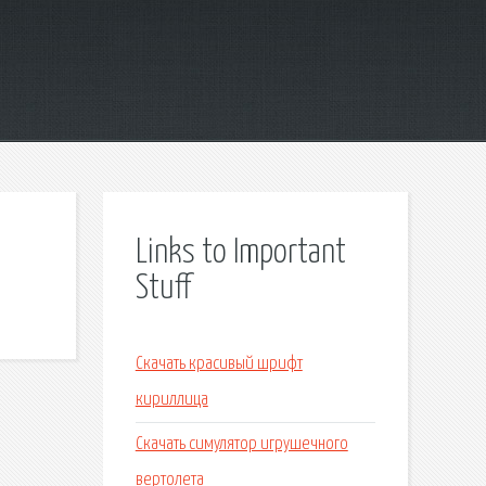
Links to Important
Stuff
Скачать красивый шрифт
кириллица
Скачать симулятор игрушечного
вертолета