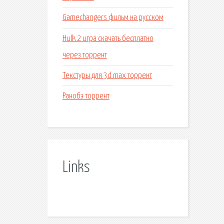
Gamechangers фильм на русском
Hulk 2 игра скачать бесплатно
через торрент
Текстуры для 3d max торрент
Ранобэ торрент
Links