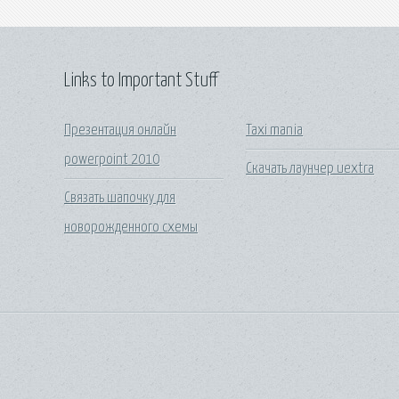
Links to Important Stuff
Презентация онлайн
Taxi mania
powerpoint 2010
Скачать лаунчер uextra
Связать шапочку для
новорожденного схемы