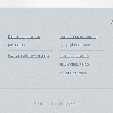
A
Киномакс ярославль
Скачать игры на samsung
расписание
s5230 gt бесплатно
Iowa улыбайся песня минус
Иллюстрированная
энциклопедия моды
кибалова скачать
© Untitled. All rights reserved.