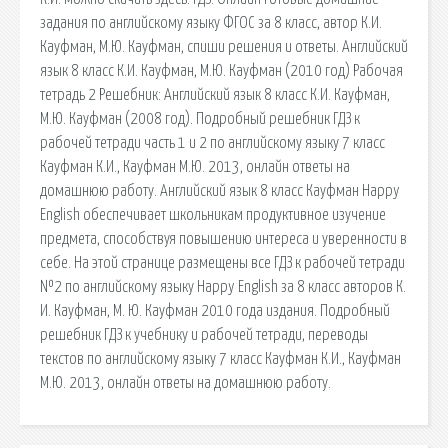
задания по английскому языку ФГОС за 8 класс, автор К.И.
Кауфман, М.Ю. Кауфман, спиши решения и ответы. Английский
язык 8 класс К.И. Кауфман, М.Ю. Кауфман (2010 год) Рабочая
тетрадь 2 Решебник: Английский язык 8 класс К.И. Кауфман,
М.Ю. Кауфман (2008 год). Подробный решебник ГДЗ к
рабочей тетради часть 1 и 2 по английскому языку 7 класс
Кауфман К.И., Кауфман М.Ю. 2013, онлайн ответы на
домашнюю работу. Английский язык 8 класс Кауфман Happy
English обеспечивает школьникам продуктивное изучение
предмета, способствуя повышению интереса и уверенности в
себе. На этой странице размещены все ГДЗ к рабочей тетради
№2 по английскому языку Happy English за 8 класс авторов К.
И. Кауфман, М. Ю. Кауфман 2010 года издания. Подробный
решебник ГДЗ к учебнику и рабочей тетради, переводы
текстов по английскому языку 7 класс Кауфман К.И., Кауфман
М.Ю. 2013, онлайн ответы на домашнюю работу.