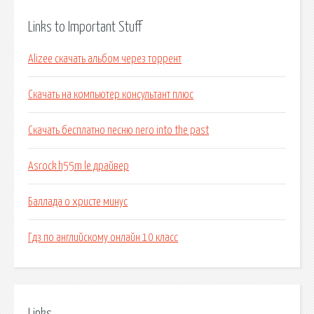
Links to Important Stuff
Alizee скачать альбом через торрент
Скачать на компьютер консультант плюс
Скачать бесплатно песню nero into the past
Asrock h55m le драйвер
Баллада о христе минус
Гдз по английскому онлайн 10 класс