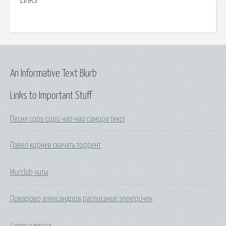
Links
An Informative Text Blurb
Links to Important Stuff
Песня сори сори чао чао самира текст
Павел корнев скачать торрент
Murclub читы
Поварово александров расписание электричек
Супер камера