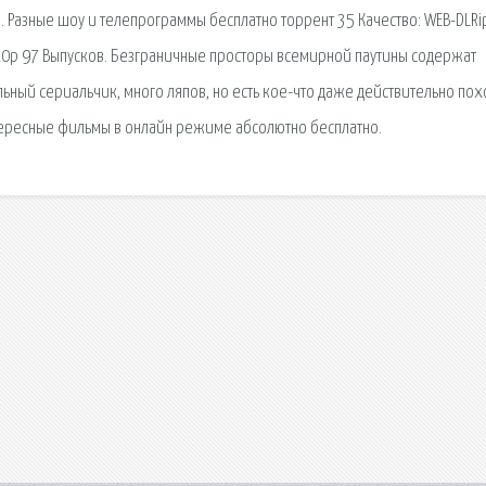
. Разные шоу и телепрограммы бесплатно торрент 35 Качество: WEB-DLRip
720p 97 Выпусков. Безграничные просторы всемирной паутины содержат
ьный сериальчик, много ляпов, но есть кое-что даже действительно по
тересные фильмы в онлайн режиме абсолютно бесплатно.