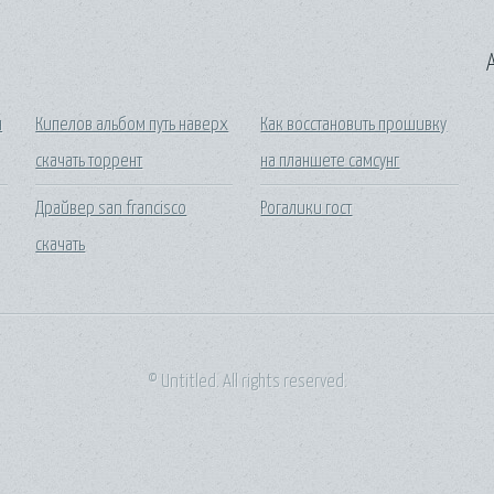
A
я
Кипелов альбом путь наверх
Как восстановить прошивку
скачать торрент
на планшете самсунг
Драйвер san francisco
Рогалики гост
скачать
© Untitled. All rights reserved.