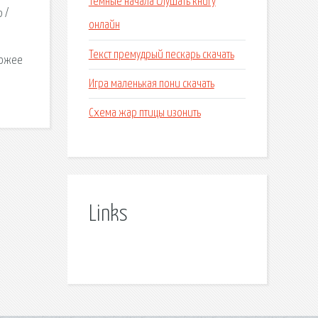
Темные начала слушать книгу
 /
онлайн
Текст премудрый пескарь скачать
хожее
Игра маленькая пони скачать
Схема жар птицы изонить
Links