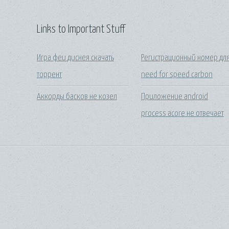
Links to Important Stuff
Игра феи диснея скачать
Регистрационный номер дл
торрент
need for speed carbon
Аккорды басков не козел
Приложение android
process acore не отвечает