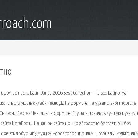
rroach.com
атно
a и другие песни Latin Dance 2016 Best Collection — Disco Latino. На
качать и слушать онлайн песни ДДТ в формате. На музыкальном портале
айн песни Сергея Чекалина в формате. Слушать и скачать лучшую музыку 
 сайте МегаПесни. На нашем сайте можно абсолютно бесплатно и без
 скачать любую мп3 музыку. Через торрент фильмы, сериалы, мультфиль