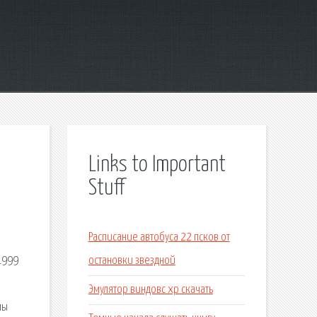
Links to Important
Stuff
Расписание автобуса 22 псков от
1999
остановки звездной
Эмулятор виндовс хр скачать
мы