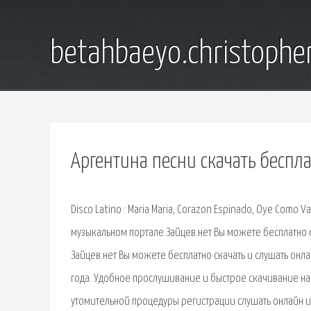
betahbaeyo.christophe
Аргентина песни скачать беспл
Disco Latino : Maria Maria, Corazon Espinado, Oye Como V
музыкальном портале Зайцев.нет Вы можете бесплатно с
Зайцев.нет Вы можете бесплатно скачать и слушать онл
года. Удобное прослушивание и быстрое скачивание на
утомительной процедуры регистрации слушать онлайн и