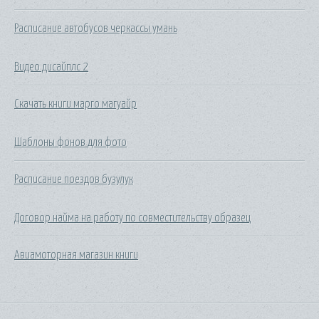
Расписание автобусов черкассы умань
Видео дисайплс 2
Скачать книги марго магуайр
Шаблоны фонов для фото
Расписание поездов бузулук
Договор найма на работу по совместительству образец
Авиамоторная магазин книги