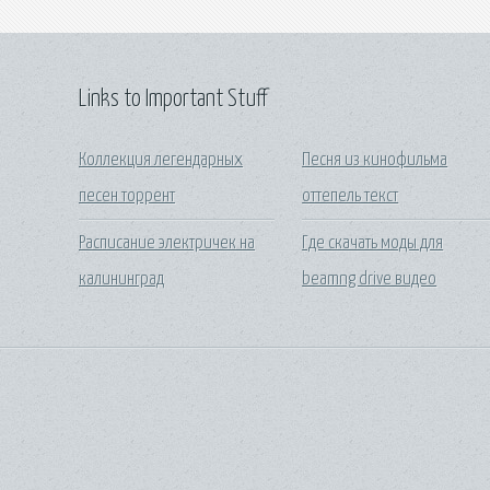
Links to Important Stuff
Коллекция легендарных
Песня из кинофильма
песен торрент
оттепель текст
Расписание электричек на
Где скачать моды для
калининград
beamng drive видео