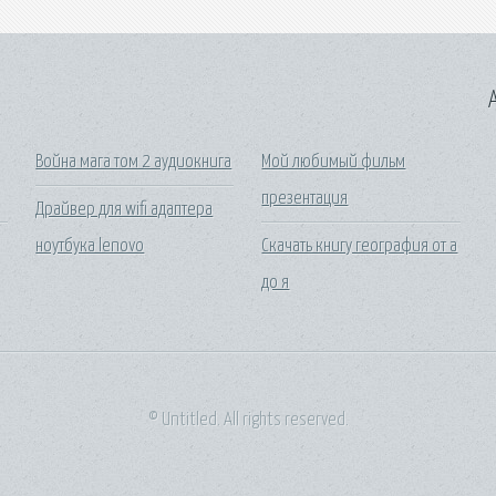
A
Война мага том 2 аудиокнига
Мой любимый фильм
презентация
Драйвер для wifi адаптера
ноутбука lenovo
Скачать книгу география от а
до я
© Untitled. All rights reserved.