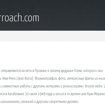
rroach.com
 отправляются на лето в Прованс к своему дедушке Полю, которого они
. Жан Рено (Jean Reno). Фильмография, фото, интересные факты из жиз
и совместных работы с другими актерами и режиссерами. Уголок неба. 
лся в Касабланке 30 июля 1948 года и носил в то время имя Хуан Морено
я шпионажем, слежкой и другими секретными делами.