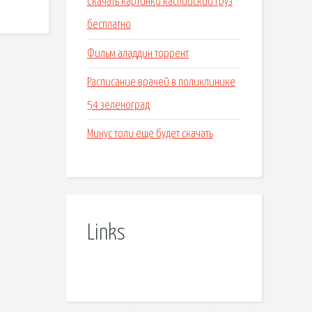
Скачать картинки каспийский груз
бесплатно
Фильм аладдин торрент
Расписание врачей в поликлинике
54 зеленоград
Минус толи еще будет скачать
Links