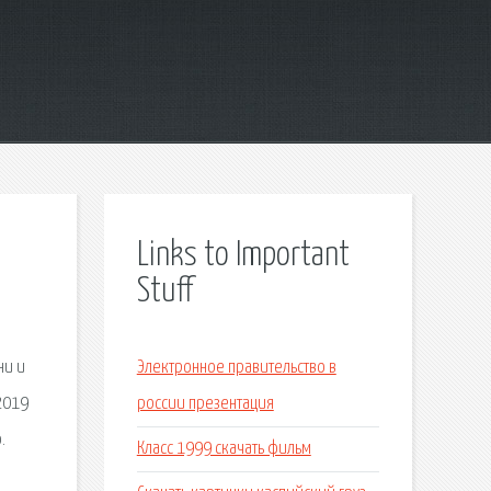
Links to Important
Stuff
ни и
Электронное правительство в
2019
россии презентация
.
Класс 1999 скачать фильм