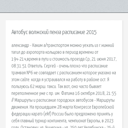
Автобус волжский пенза расписание 2015
александр - Каким а/транспортом можно уехать из г.нижний
тагил до аэропорта кольцово в период времени от
19ч-21ч,время в пути и стоимость проезда Ср, 21 июня 2017,
08:31:51 Ответить. Сергей - очень плохо что расписание
трамвая №6 не совпадает с расписанием которое указано на
этом сайте. когда я устраивался на работу в районе ост. Я
пользуюсь 62 марш. такси. Так вот, оно часто бывает
переполненное уже с пр. им. Фатима 16 октября 2018, 21:55
// Маршруты и расписание городских автобусов - Маршруты
движения. На прошедшем 28 марта Конгрессе Европейской
федерации каратэ (ekf) России было предложено принять у
себя главный турнир континента, чемпионат Европы, в 2023
году. Остановки: ул. Чичерина - ул. 250 лет Челябинска - 25-й