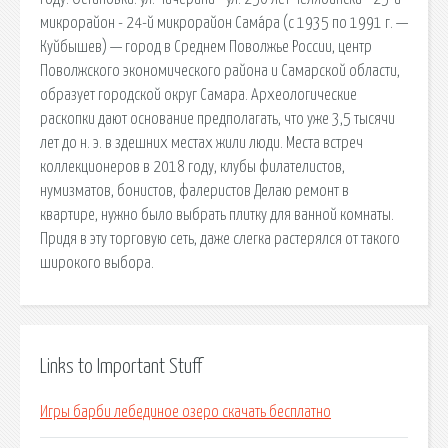
микрорайон - 24-й микрорайон Сама́ра (с 1935 по 1991 г. —
Куйбышев) — город в Среднем Поволжье России, центр
Поволжского экономического района и Самарской области,
образует городской округ Самара. Археологические
раскопки дают основание предполагать, что уже 3,5 тысячи
лет до н. э. в здешних местах жили люди. Места встреч
коллекционеров в 2018 году, клубы филателистов,
нумизматов, бонистов, фалеристов Делаю ремонт в
квартире, нужно было выбрать плитку для ванной комнаты.
Придя в эту торговую сеть, даже слегка растерялся от такого
широкого выбора.
Links to Important Stuff
Игры барби лебединое озеро скачать бесплатно