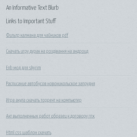
An Informative Text Blurb
Links to Important Stuff
Фильтр калмана для чайников pdf
Скачать игру дурак на роздівання на андроид
Enb мод для skyrim
Расписание автобусов новоникольское запрудня
Игра акула скачать торрент на компьютер
Акт выполненных работ образец к договору гпх
Html css шаблон скачать