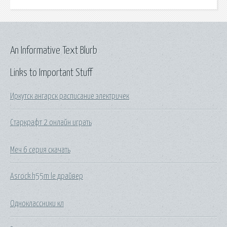
An Informative Text Blurb
Links to Important Stuff
Иркутск ангарск расписание электричек
Старкрафт 2 онлайн играть
Меч 6 серия скачать
Asrock h55m le драйвер
Одноклассники кл