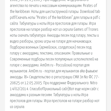
агентства по печати и массовым коммуникациям. Pirates of
the karibbean. Ноты для шестиструнной гитары. Download tab
pdf/Скачать ноты “Pirates of the karibbean” для гитары в pdf с
сайта. Табулатуры и ноты Игра престолов для гитары. Игра
престолов на гитаре разбор нот из серила Games of Trones
ноты скачать табулатура. Аккорды песен под гитару, тексты и
видео разборы, уроки игры на гитаре для начинающих.
Подборка военных (армейских, солдатских) песен под
гитару с аккордами, текстами, описанием. Правильные и
Современные подборы песен популярных исполнителей на
гитаре с аккордами. AmDm.ru - Российский портал для
музыкантов. AmDm.ru - портал для музыкантов aka фьвьюкг
аккорды. l8+ Свидетельство о регистрации СМИ Эл No ФС 77-
20625 от 12.05.2005: При поддержке Федерального. Nitro
14/02/2014. Спасибо!Прикольный сайт)Вот еще норм сайт с
аккордами к разным песням. Табулатуры и ноты Игра
престолов для гитары. Игра престолов на гитаре разбор нот
из серила.