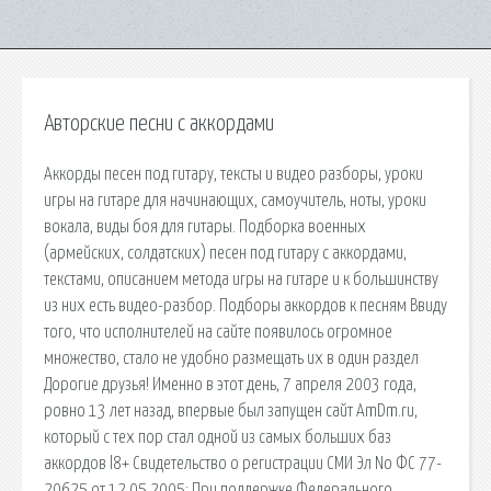
Авторские песни с аккордами
Аккорды песен под гитару, тексты и видео разборы, уроки
игры на гитаре для начинающих, самоучитель, ноты, уроки
вокала, виды боя для гитары. Подборка военных
(армейских, солдатских) песен под гитару с аккордами,
текстами, описанием метода игры на гитаре и к большинству
из них есть видео-разбор. Подборы аккордов к песням Ввиду
того, что исполнителей на сайте появилось огромное
множество, стало не удобно размещать их в один раздел
Дорогие друзья! Именно в этот день, 7 апреля 2003 года,
ровно 13 лет назад, впервые был запущен сайт AmDm.ru,
который с тех пор стал одной из самых больших баз
аккордов l8+ Свидетельство о регистрации СМИ Эл No ФС 77-
20625 от 12.05.2005: При поддержке Федерального