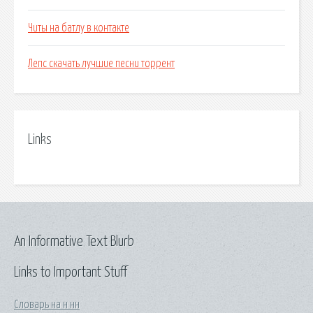
Читы на батлу в контакте
Лепс скачать лучшие песни торрент
Links
An Informative Text Blurb
Links to Important Stuff
Словарь на н нн