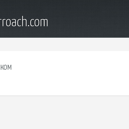
rroach.com
ском