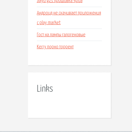
Jiayu g2s прошивка 4pda
Андроид не скачивает приложения
с play market
Гост на лампы галогеновые
Kerry порно торрент
Links