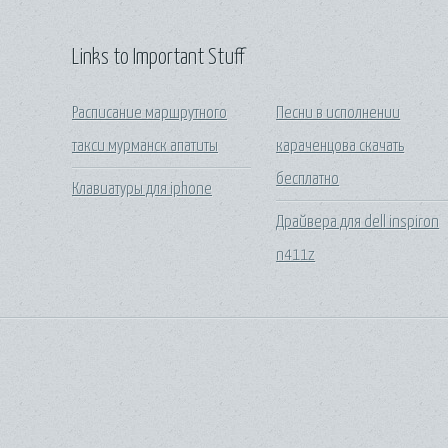
Links to Important Stuff
Расписание маршрутного
Песни в исполнении
такси мурманск апатиты
караченцова скачать
бесплатно
Клавиатуры для iphone
Драйвера для dell inspiron
n411z