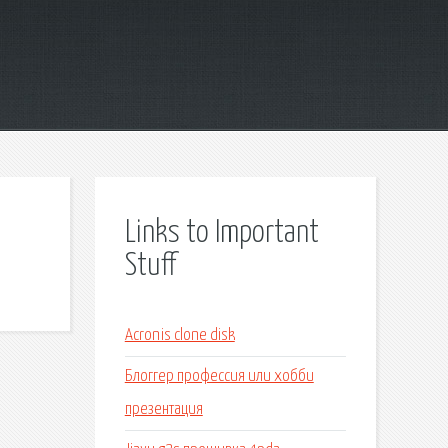
Links to Important
Stuff
Acronis clone disk
Блоггер профессия или хобби
презентация