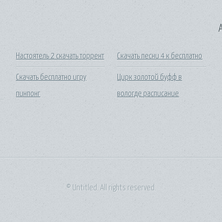
A
Настоятель 2 скачать торрент
Скачать песни 4 к бесплатно
Скачать бесплатно игру
Цирк золотой буфф в
пинпонг
вологде расписание
© Untitled. All rights reserved.