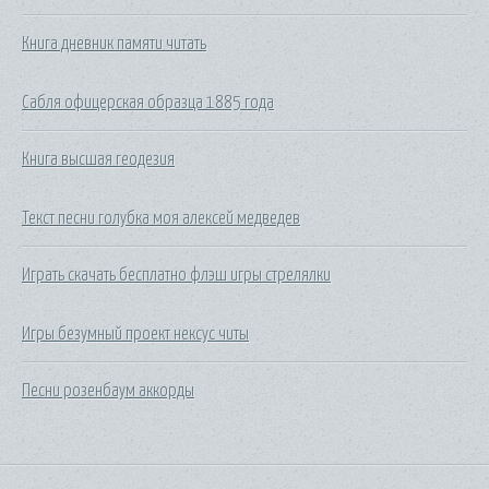
Книга дневник памяти читать
Сабля офицерская образца 1885 года
Книга высшая геодезия
Текст песни голубка моя алексей медведев
Играть скачать бесплатно флэш игры стрелялки
Игры безумный проект нексус читы
Песни розенбаум аккорды