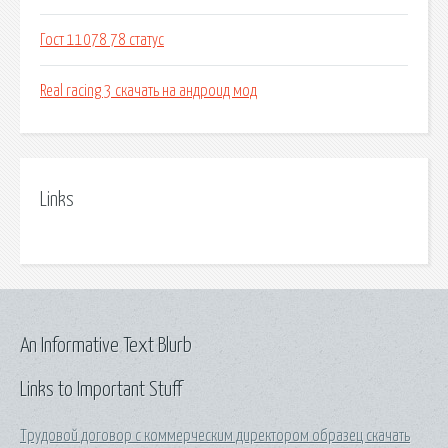
Гост 11078 78 статус
Real racing 3 скачать на андроид мод
Links
An Informative Text Blurb
Links to Important Stuff
Трудовой договор с коммерческим директором образец скачать