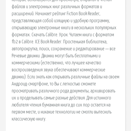
файлов и электронных книг различных форматов и
расширений. Начинает рейтинг Fiction Book Reader,
представляющая собой изящную и удобную программу,
открывающую электронные книги в нескольких популярных
форматах. Скачать Calibre. Урок: Читаем книги с форматом
fb2 в Calibre. ICE Book Reader. Простенькая библиотека,
автопрокрутка, поиск, сохранение и редактирование — все
Речевые движки. Движки могут быть бесплатными и
коммерческими (естественно, что лучшее качество
воспроизведения звука обеспечивают коммерческие
движки). Если знать как открывать различные файлы на своем
Андроид-смартфоне, то Вы с легкостью сможете
просматривать различного рода документы, архивировать
их и проделывать самые разные действия. Для истинного
любителя чтения бумажная книга до сих пор остается на
первом месте, и никакие технологии не смогли вытеснить
классическую книгу.