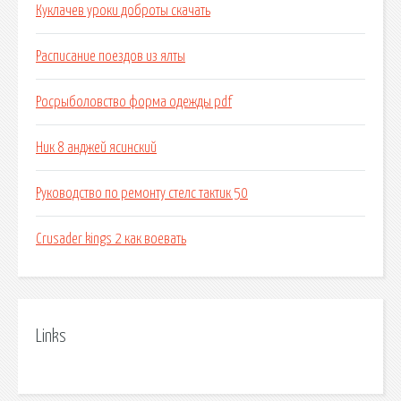
Куклачев уроки доброты скачать
Расписание поездов из ялты
Росрыболовство форма одежды pdf
Ник 8 анджей ясинский
Руководство по ремонту стелс тактик 50
Crusader kings 2 как воевать
Links