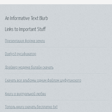
An Informative Text Blurb
Links to Important Stuff
Презентация форма земли
Duelyst русификатор
Драйвер модема билайн скачать
Скачать все альбомы одним файлом шуфутинского
Книги о виртуальной любви
Тополь книги скачать бесплатно txt