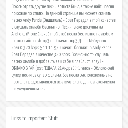
Просмотреть другие песни артиста Би-2, а также найти песни
похожие по стилю. На данной странице вы можете скачать
песню Andy Panda (Эндшпиль) - Брат Передал в mp3 качестве
и слушать онлайн бесплатно. Песня также доступна на
Android, iPhone Скачай mp3 этой песни бесплатно на любом
из этих сайтов: vk-mp3.me Скачать mp3 Денис Майданов -
Брат 0 320 kbps 5:11 11.97. Скачать бесплатно Andy Panda -
Брат Передал в качестве 320 kbps. Возможность слушать
песню онлайн и добавить ее к себе в плейлист. sneyll -
ОБЛАКО В РАЙ (ost РЕШАЛА 2).Андрей Жигалов - Облако-рай
супер песня из супер фильма. Все песни расположенные на
портале предоставляются исключительно для ознакомления
и в ухудшенном качестве.
Links to Important Stuff