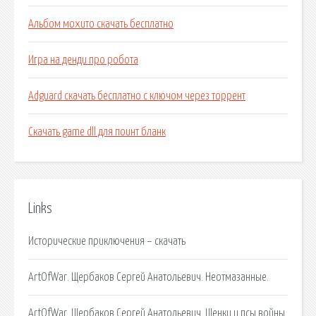
Альбом мохито скачать бесплатно
Игра на денди про робота
Adguard скачать бесплатно c ключом через торрент
Скачать game dll для поинт бланк
Links
Исторические приключения – скачать
ArtOfWar. Щербаков Сергей Анатольевич. Неотмазанные.
ArtOfWar. Щербаков Сергей Анатольевич. Щенки и псы войны.