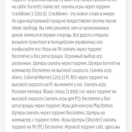
на сайте Torrents-Game.net. скачать игры через торрент.
Crackdown 3 (2019). Crackdown - это новое слово в жанре.
Ни один виртуальный город не предоставлял своему герою
такую свободу. Вы сами решаете, кем из криминальных
донов заняться в первую очередь. Все дороги открыты:
возьмите транспорт в полицейском управлении или
конфискуйте его. Игры на ПК скачать через торрент
бесплатно и без регистрации. Огромный выбор игр
различных. Шутеры скачать через торрент, Шутеры torrent на
компьютер бесплатно на высокой скорости. Скачать игру
Aliens: Colonial Marines (2013) PC RUS через торрент на
высокой скорости на PC вы можете у нас. Скачать игру
Розовая пантера: Фокус-покус (1999) rus через торрент на
высокой скорости Скачать игры для PS3 бесплатно и без
регистрации через торрент. Игры для консоли PlayStation.
Шутеры скачать через торрент бесплатно, Шутеры на
компьютер с торрент геймс. Игры Шутеры (Shooter) скачать
торрент на ПК (PC) бесплатно. Игровой торрент сайт, здесь вы