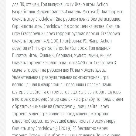
для ПК, отзывы. Год выпуска: 2017 Жанр игры: Action
Разработчик: Reagent Games Издатель: Microsoft Платформы:
Скачать игру Crackdown 2на русском языке без регистрации.
Скриншоты игры Crackdown 2 в хорошем качестве. Скачать
игру Crackdown 2 через торрент русская версия. Crackdown
Скачать Торрент. 4,5. 100. Платформа: PC. Жанр: Action
adventure/Third-person shooter/Sandbox. Тип издания:
Пиратка. Игры, Фильмы, Сериалы, Мультфильмы, Аниме
Скачать Торрент Бесплатно на ToroZAVR.Com. Crackdown 3
скачать торрент на русском для PC вы можете здесь.
Увлекательная и разрушительная компьютерная игра,
воплощенная в жанре экшен-песочницы с элементами
шутера и файтинга от третьего лица. Если вы любите шутеры
в которых основной упор сделан на стрельбу, то предлагаем
обратить внимание на Crackdown 3, скачивайте через
торрент. Видеоигра является продолжением хорошо
известной серии, получившей известность по всему миру.
Скачать игру Crackdown 3 (2019) PC бесплатно через
торрент. Огромный выбор лучших игр жанра Приключения