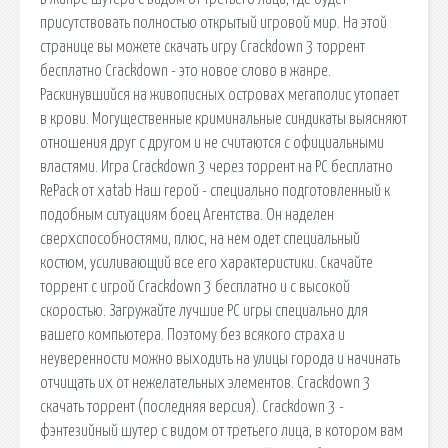
присутствовать полностью открытый игровой мир. На этой
странице вы можете скачать игру Crackdown 3 торрент
бесплатно Crackdown - это новое слово в жанре.
Раскинувшийся на живописных островах мегаполис утопает
в крови. Могущественные криминальные синдикаты выясняют
отношения друг с другом и не считаются с официальными
властями. Игра Crackdown 3 через торрент на PC бесплатно
RePack от xatab Наш герой - специально подготовленный к
подобным ситуациям боец Агентства. Он наделен
сверхспособностями, плюс, на нем одет специальный
костюм, усиливающий все его характеристики. Скачайте
торрент с игрой Crackdown 3 бесплатно и с высокой
скоростью. Загружайте лучшие PC игры специально для
вашего компьютера. Поэтому без всякого страха и
неуверенности можно выходить на улицы города и начинать
отчищать их от нежелательных элементов. Crackdown 3
скачать торрент (последняя версия). Crackdown 3 -
фэнтезийный шутер с видом от третьего лица, в котором вам