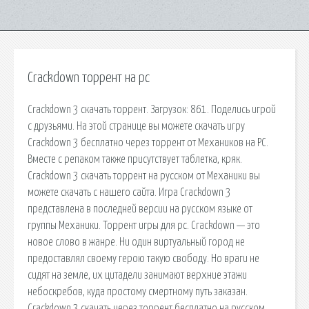
Crackdown торрент на pc
Crackdown 3 скачать торрент. Загрузок: 861. Поделись игрой
с друзьями. На этой странице вы можете скачать игру
Crackdown 3 бесплатно через торрент от Механиков на PC.
Вместе с репаком также присутствует таблетка, кряк.
Crackdown 3 скачать торрент на русском от Механики вы
можете скачать с нашего сайта. Игра Crackdown 3
представлена в последней версии на русском языке от
группы Механики. Торрент игры для pc. Crackdown — это
новое слово в жанре. Ни один виртуальный город не
предоставлял своему герою такую свободу. Но враги не
сидят на земле, их цитадели занимают верхние этажи
небоскребов, куда простому смертному путь заказан.
Crackdown 3 скачать через торрент бесплатно на русском