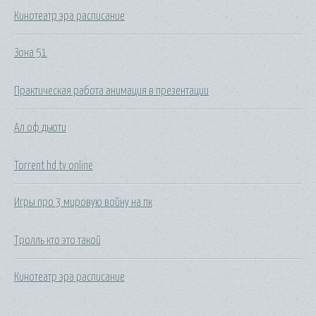
Кинотеатр эра расписание
Зона 51
Практическая работа анимация в презентации
Ал оф дьюти
Torrent hd tv online
Игры про 3 мировую войну на пк
Тролль кто это такой
Кинотеатр эра расписание