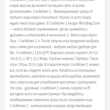
новую версию вы можете на нашем сайте со всеми
дополнениями. Crackdown 3 - Инновационный» шутер от
третьего лица нового поколения. Игроки со всего мира
ждали такой игры давно. В Crackdown 3 входит Wrecking Zone
— новое убойное соревнование, где вы сражаетесь с
друзьями и соперниками в нескольких 3. Запуск игры через
Пуск - Crackdown 3 4. После запуска игра предложит выбрать
путь и папку для сохранений - выбрать любую удобную для
Вас. Crackdown 3 (2019) PC Лицензия скачать торрент 20-02-
2019 21.1 GB 5 213 Жанр: Горячие новинки / Шутеры / Экшн
игры / Игры 2019 года. В открытом мире Crackdown 3 можно
все, если вы следуете своей цели. Катайтесь на роскошных
автомобилях, залезайте на крыши небоскребов, применяйте
свои сверхсилы для истребления преступных группировок.
Эта игра - духовный. Crackdown 3 скачать торрент на PC
выгоднее всего на нашем трекере. Наслаждайтесь
незабываемым геймплеем сразу после скачивания игры.
Crackdown 3 - компьютерная игрушка, представляющая