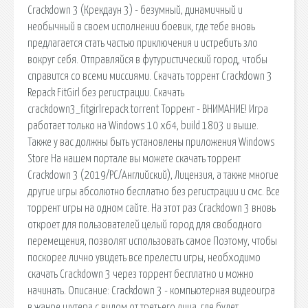
Crackdown 3 (Крекдаун 3) - безумный, динамичный и
необычный в своем исполнении боевик, где тебе вновь
предлагается стать частью приключения и истребить зло
вокруг себя. Отправляйся в футуристический город, чтобы
справится со всеми миссиями. Скачать торрент Crackdown 3
Repack FitGirl без регистрации. Скачать
crackdown3_fitgirlrepack.torrent Торрент - ВНИМАНИЕ! Игра
работает только на Windows 10 x64, build 1803 и выше.
Также у вас должны быть установлены приложения Windows
Store На нашем портале вы можете скачать торрент
Crackdown 3 (2019/PC/Английский), Лицензия, а также многие
другие игры абсолютно бесплатно без регистрации и смс. Все
торрент игры на одном сайте. На этот раз Crackdown 3 вновь
откроет для пользователей целый город для свободного
перемещения, позволят использовать самое Поэтому, чтобы
поскорее лично увидеть все прелести игры, необходимо
скачать Crackdown 3 через торрент бесплатно и можно
начинать. Описание: Crackdown 3 - компьютерная видеоигра
в жанре шутера с видом от третьего лица, где будет