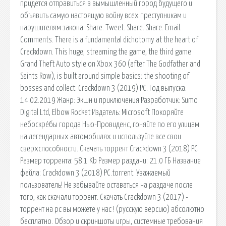
придется отправиться в вымышленный город будущего и
объявить самую настоящую войну всех преступникам и
нарушителям закона. Share. Tweet. Share. Share. Email.
Comments. There is a fundamental dichotomy at the heart of
Crackdown. This huge, streaming the game, the third game
Grand Theft Auto style on Xbox 360 (after The Godfather and
Saints Row), is built around simple basics: the shooting of
bosses and collect. Crackdown 3 (2019) PC. Год выпуска:
14.02.2019 Жанр: Экшн и приключения Разработчик: Sumo
Digital Ltd, Elbow Rocket Издатель: Microsoft Покоряйте
небоскрёбы города Нью-Провиденс, гоняйте по его улицам
на легендарных автомобилях и используйте все свои
сверхспособности. Скачать торрент Crackdown 3 (2018) PC
Размер торрента: 58.1 Kb Размер раздачи: 21.0 ГБ Название
файла: Crackdown 3 (2018) PC.torrent. Уважаемый
пользователь! Не забывайте оставаться на раздаче после
того, как скачали торрент. Скачать Crackdown 3 (2017) -
торрент на pc вы можете у нас ! (русскую версию) абсолютно
бесплатно. Обзор и скриншоты игры, системные требования