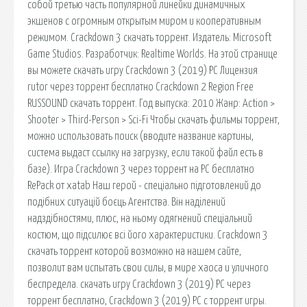
собой третью часть популярной линейки динамичных
экшенов с огромным открытым миром и кооперативным
режимом. Crackdown 3 скачать торрент. Издатель: Microsoft
Game Studios. Разработчик: Realtime Worlds. На этой странице
вы можете скачать игру Crackdown 3 (2019) PC Лицензия
rutor через торрент бесплатно Crackdown 2 Region Free
RUSSOUND скачать торрент. Год выпуска: 2010 Жанр: Action >
Shooter > Third-Person > Sci-Fi Чтобы скачать фильмы торрент,
можно использовать поиск (вводите название картины,
система выдаст ссылку на загрузку, если такой файл есть в
базе). Игра Crackdown 3 через торрент на PC бесплатно
RePack от xatab Наш герой - спеціально підготовлений до
подібних ситуацій боєць Агентства. Він наділений
надздібностями, плюс, на ньому одягнений спеціальний
костюм, що підсилює всі його характеристики. Crackdown 3
скачать торрент которой возможно на нашем сайте,
позволит вам испытать свои силы, в мире хаоса и уличного
беспредела. скачать игру Crackdown 3 (2019) PC через
торрент бесплатно, Crackdown 3 (2019) PC с торрент игры.