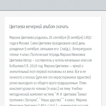
Цветаева вечерний альбом скачать
Марина Цветаева родилась 26 сентября (8 октября) 1892
года в Москве. Сама Цветаева праздновала свой день
рождения 9 октября, связывая его. Слайд 1. Литературное
чтение 4 класс Поэтическая тетрадь Марина Ивановна
Цветаева Автор – составитель у читель начальных классов
Бобылева Е.В. 2016 год. Марина Цветаева — яркий и
значительный поэт первой половины xx века. Все в ее
личности и поэзии (для нее это нерасторжимое единство)
резко выходило из общего круга традиционных. План-
конспект урока по чтению (4 класс) на тему: Учебно-
методический комплект на тему " М. И. Цветаева "Бежит
тропинка с бугорка", " Наши царства" " 4 класс. Марина
Ивановна Цветаева (1892–1941) – знаменитая русская