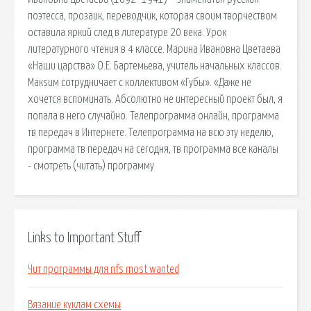
поэтесса, прозаик, переводчик, которая своим творчеством
оставила яркий след в литературе 20 века. Урок
литературного чтения в 4 классе. Марина Ивановна Цветаева
«Наши царства» О.Е. Бартемьева, учитель начальных классов.
Макsим сотрудничает с коллективом «Губы». «Даже не
хочется вспоминать. Абсолютно не интересный проект был, я
попала в него случайно. Телепрограмма онлайн, программа
тв передач в Интернете. Телепрограмма на всю эту неделю,
программа тв передач на сегодня, тв программа все каналы
- смотреть (читать) программу
Links to Important Stuff
Чит программы для nfs most wanted
Вязание куклам схемы