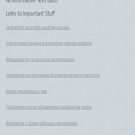
An Informative Text Blurb
Links to Important Stuff
Jack white lazaretto альбом скачать
Гран куражъ сердца в атлантиде скачать альбом
Фольксваген т4 книга по эксплуатации
Заявление на получение биометрического паспорта
Бланк декларація з пдв
Проблемы после обновления драйверов nvidia
Форма км 2 бланк образец заполнения