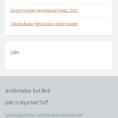
Гдз по русскому разумовская 6 класс 2001
Скачать фильм убей их всех через торрент
Links
An Informative Text Blurb
Links to Important Stuff
Скачать бесплатно усилитель звука для андроида