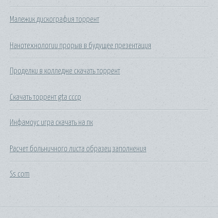
Малежик дискография торрент
Нанотехнологии прорыв в будущее презентация
Проделки в колледже скачать торрент
Скачать торрент gta ссср
Инфамоус игра скачать на пк
Расчет больничного листа образец заполнения
Ss com