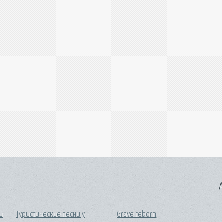
A
и
Туристические песни у
Grave reborn