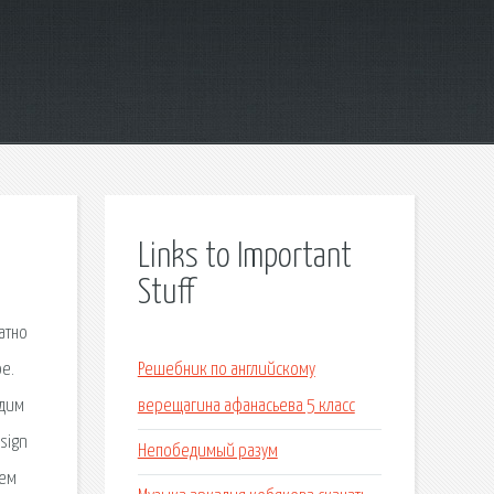
Links to Important
Stuff
атно
ое.
Решебник по английскому
адим
верещагина афанасьева 5 класс
 sign
Непобедимый разум
тем