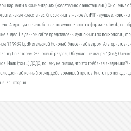
свои варианты в комментариях (желательно с аннотациями) Он очень лю
трите, какая красота нас. Список книг в жанре ЛитРПГ - лучшее, новинки
лиотеке Андронум скачать бесплатно лучшие книги в форматах bivbb, не о
ике видел. На данном сайте представлены аудиокниги по психологии, mp3
нра 335989 UpdМетельский Николай: Унесенный ветром. Альтернативна
лфавиту По авторам. Жанровый раздел , Обсуждение жанра 13645 Оченк
в: Малк (том 1) ДОДО, почему не сказал, что это грёбаная академика?! -
олюционный конный отряд, действовавший против. Книги про попаданце
тивная история.