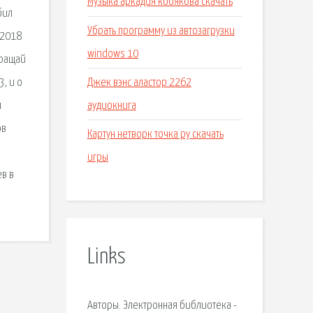
Музыка аркадия кобякова скачать
бил
Убрать программу из автозагрузки
 2018
windows 10
бращай
Джек вэнс аластор 2262
, и о
аудиокнига
я
ов
Картун нетворк точка ру скачать
игры
в в
Links
Авторы. Электронная библиотека -