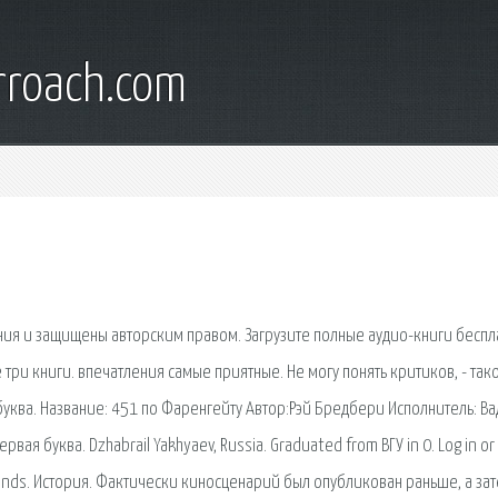
rroach.com
ния и защищены авторским правом. Загрузите полные аудио-книги беспл
 три книги. впечатления самые приятные. Не могу понять критиков, - так
уква. Название: 451 по Фаренгейту Автор:Рэй Бредбери Исполнитель: В
ая буква. Dzhabrail Yakhyaev, Russia. Graduated from ВГУ in 0. Log in or
friends. История. Фактически киносценарий был опубликован раньше, а за