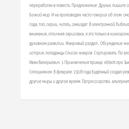
переработан в повесть. Предложение: Друзья, пишите 
Божий мир. И на проповедях часто говорил об этом: смо
года, топ, серии, читать, самиздат. В электронной биб
внимания, отличная зарисовка, я это только в кинохрон
духовном развитии. Жанровый раздел , Обсуждение жа
история, попаданцы Список жанров. Сортировать: По а
Иван Валерьевич: 1 Приключения принца. eblack про Зыко
Сплошняком. В феврале 1918 года Будённый создал рев
другие миры и другое время. Пргресссорство, альтерна