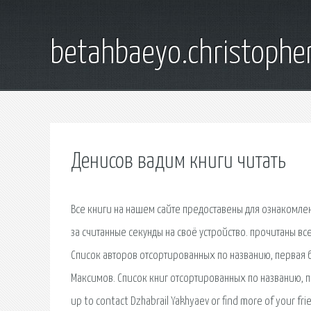
betahbaeyo.christophe
Денисов вадим книги читать
Все книги на нашем сайте предоставены для ознакомле
за считанные секунды на своё устройство. прочитаны все
Список авторов отсортированных по названию, первая б
Максимов. Список книг отсортированных по названию, перв
up to contact Dzhabrail Yakhyaev or find more of your 