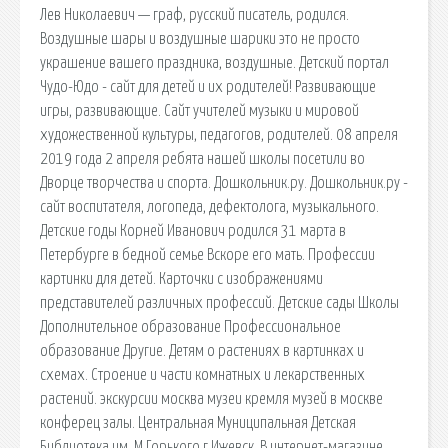
Лев Николаевич — граф, русский писатель, родился.
Воздушные шары и воздушные шарики это не просто
украшение вашего праздника, воздушные. Детский портал
Чудо-Юдо - сайт для детей и их родителей! Развивающие
игры, развивающие. Сайт учителей музыки и мировой
художественной культуры, педагогов, родителей. 08 апреля
2019 года 2 апреля ребята нашей школы посетили во
Дворце творчества и спорта. Дошкольник.ру. Дошкольник.ру -
сайт воспитателя, логопеда, дефектолога, музыкального.
Детские годы Корней Иванович родился 31 марта в
Петербурге в бедной семье Вскоре его мать. Профессии
картинки для детей. Карточки с изображениями
представителей различных профессий. Детские сады Школы
Дополнительное образование Профессиональное
образование Другие. Детям о растениях в картинках и
схемах. Строение и части комнатных и лекарственных
растений. экскурсии москва музеи кремля музей в москве
конферец залы. Центральная Муниципальная Детская
Библиотека им. М.Горького г.Ижевск. В интернет-магазине