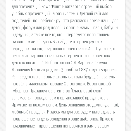
для презентаций PowerPoint. В каталоге огромный выбор
учебных презентаций на разные темы. Детский сайт для
родителей Твой ребенок.ру - это раскраски, презентации для
детей, форум для родителей!: Дорогие мамы и папы, бабушки
и дедушки, а также все те, кто интересуется воспитанием и
развитием детей. Здесь Вы найдете и героев русских
народных сказок, и картинки героев сказок А. С. Пушкина, и
несколько картинок сказочных героев из книг советских
детских писателей. Из биографии С.Я. Маршака Самуил
Яковлевич Маршак родился 3 ноября 1887 года в Воронеже.
Раннее детство и первые школьные годы будущий писатель
провёл в маленьком городке Острогожске Воронежской
губернии. Праздничное агентство 'Счастливый слон'
занимается проведением и организацией праздников в
Иркутске по низким ценам. День рождения это долгожданный,
любимый праздник. И здесь мы для вас будем выкладывать
приглашение на день рождения в виде шаблонов. Яркие и
праздничные – приглашения понравятся и вам и вашим