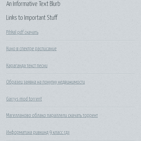
An Informative Text Blurb
Links to Important Stuff
Pihkal pdf скачать
Кино в спектре расписание
Караганда текст песни
Образец заявка на покупку недвижимости
Garrys mod torrent
Магелланово облако параллели скачать торрент
Информатика ривкинд 9 класс гдз