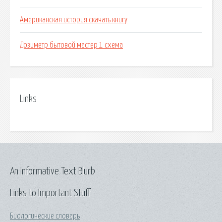
Американская история скачать книгу
Дозиметр бытовой мастер 1 схема
Links
An Informative Text Blurb
Links to Important Stuff
Биологические словарь