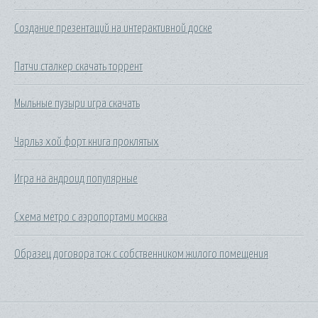
Создание презентаций на интерактивной доске
Патчи сталкер скачать торрент
Мыльные пузыри игра скачать
Чарльз хой форт книга проклятых
Игра на андроид популярные
Схема метро с аэропортами москва
Образец договора тсж с собственником жилого помещения