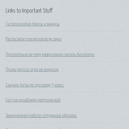
Links to Important Stuff
Гистероскопия плюсы и минусы
Расписание поезда карасук омск
Презентация на тему мавритания скачать бесплатно
Принц персии игра на андроид
Скачать тесты по русскому 3 класс
Гост на резьбомер метрический
Законченная работа сотрудника образец