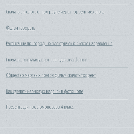
Скачать антологию max payne через торрент механики
Фильм говорить
Расписание пригородных электричек рижское направление
Скачать программу прошивки для телефонов
Общество мертвых поэтов фильм скачать торрент
Как сделать неоновую надпись в фотошопе
Презентация про ломоносова 4 класс