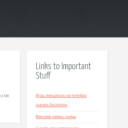
Links to Important
Stuff
и так
Игры смешарики на телефон
скачать бесплатно
Макраме ремни схемы