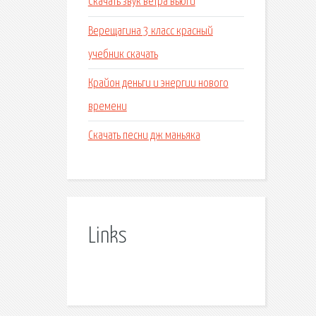
Скачать звук ветра вьюги
Верещагина 3 класс красный
учебник скачать
Крайон деньги и энергии нового
времени
Скачать песни дж маньяка
Links