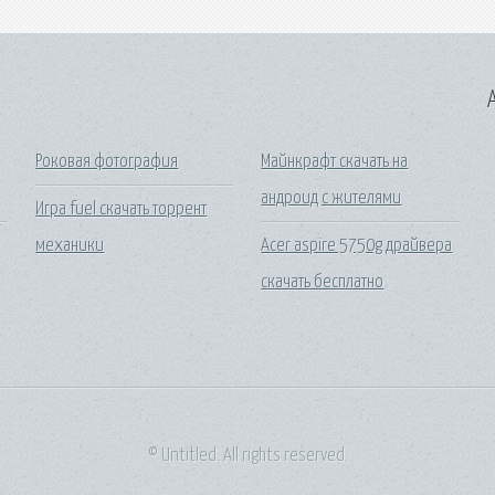
A
Роковая фотография
Майнкрафт скачать на
андроид с жителями
Игра fuel скачать торрент
механики
Acer aspire 5750g драйвера
скачать бесплатно
© Untitled. All rights reserved.