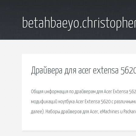
betahbaeyo.christophe
Драйвера для acer extensa 562
Общая информация по драйверам для Acer Extensa 5620
модификаций ноутбука Acer Extensa 5620 с различными
далее). Наборы драйверов для Acer, eMachines и Packard