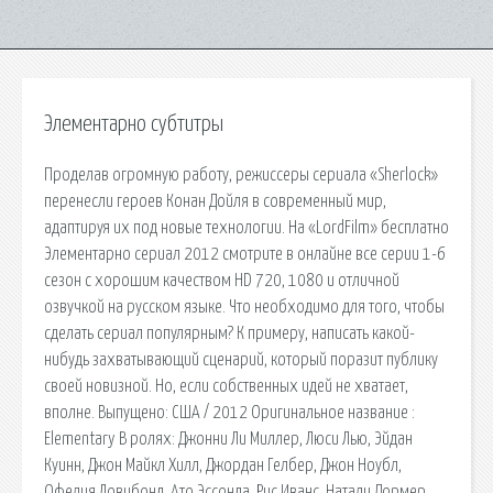
Элементарно субтитры
Проделав огромную работу, режиссеры сериала «Sherlock»
перенесли героев Конан Дойля в современный мир,
адаптируя их под новые технологии. На «LordFilm» бесплатно
Элементарно сериал 2012 смотрите в онлайне все серии 1-6
сезон с хорошим качеством HD 720, 1080 и отличной
озвучкой на русском языке. Что необходимо для того, чтобы
сделать сериал популярным? К примеру, написать какой-
нибудь захватывающий сценарий, который поразит публику
своей новизной. Но, если собственных идей не хватает,
вполне. Выпущено: США / 2012 Оригинальное название :
Elementary В ролях: Джонни Ли Миллер, Люси Лью, Эйдан
Куинн, Джон Майкл Хилл, Джордан Гелбер, Джон Ноубл,
Офелия Ловибонд, Ато Эссонда, Рис Иванс, Натали Дормер.