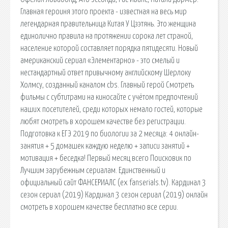
Главная героиня этого проекта - известная на весь мир
легендарная правительница Китая У Цзэтянь. Это женщина
единолично правила на протяжении сорока лет страной,
население которой составляет порядка пятидесяти. Новый
американский сериал «Элементарно» - это смелый и
нестандартный ответ привычному английскому Шерлоку
Холмсу, созданный каналом cbs. Главный герой Смотреть
фильмы с субтитрами на киносайте с учётом предпочтений
наших посетителей, среди которых немало гостей, которые
любят смотреть в хорошем качестве без регистрации.
Подготовка к ЕГЭ 2019 по биологии за 2 месяца: 4 онлайн-
занятия + 5 домашек каждую неделю + записи занятий +
мотивация + беседка! Первый месяц всего Поисковик по
Лучшим зарубежным сериалам. Единственный и
официальный сайт ФАНСЕРИАЛС (ex fanserials.tv). Кардинал 3
сезон сериал (2019) Кардинал 3 сезон сериал (2019) онлайн
смотреть в хорошем качестве бесплатно все серии.