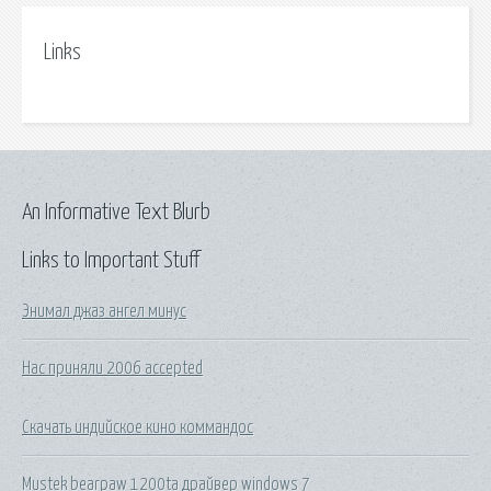
Links
An Informative Text Blurb
Links to Important Stuff
Энимал джаз ангел минус
Нас приняли 2006 accepted
Скачать индийское кино коммандос
Mustek bearpaw 1200ta драйвер windows 7