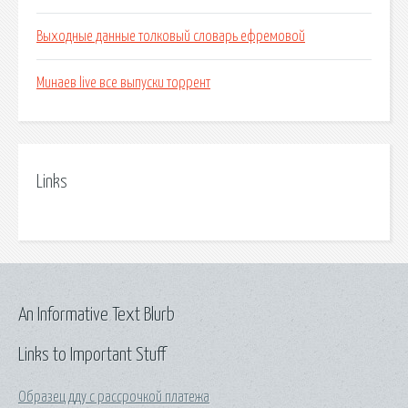
Выходные данные толковый словарь ефремовой
Минаев live все выпуски торрент
Links
An Informative Text Blurb
Links to Important Stuff
Образец дду с рассрочкой платежа