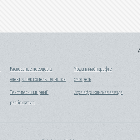
A
т
Расписание поездов и
Моды в майнкрафте
электричек гомель чернигов
смотреть
Текст песни мирный
Игра африканская звезда
разбежаться