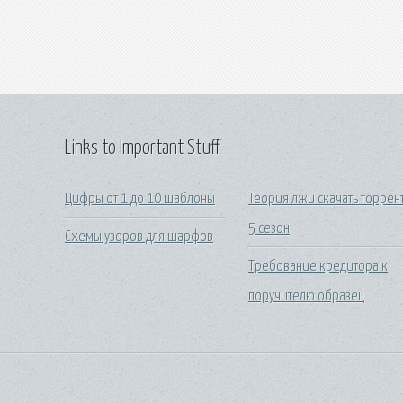
Links to Important Stuff
Цифры от 1 до 10 шаблоны
Теория лжи скачать торрен
5 сезон
Схемы узоров для шарфов
Требование кредитора к
поручителю образец