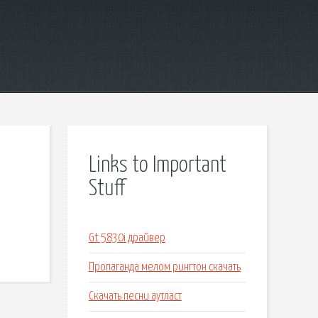
Links to Important
Stuff
Gt 5830i драйвер
Пропаганда мелом рингтон скачать
Скачать песни аутласт