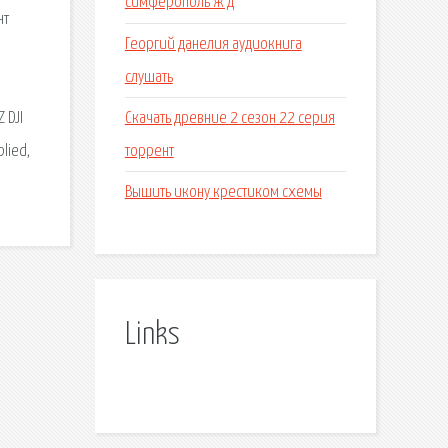
симферополь ж д
нт
Георгий данелия аудиокнига
слушать
Скачать древние 2 сезон 22 серия
 DJI
торрент
plied,
Вышить икону крестиком схемы
Links