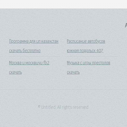
A
Программа для ип казахстан
Расписание автобусов
скачать бесплатно
южная подольск 407
Москва и москвичи fb2
Музыка с игры престолов
скачать
скачать
© Untitled. All rights reserved.