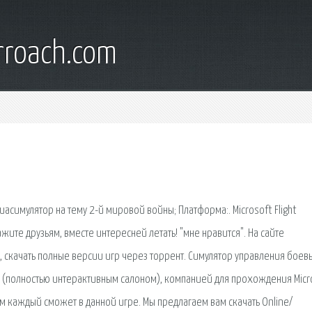
rroach.com
виасимулятор на тему 2-й мировой войны; Платформа:. Microsoft Flight
ажите друзьям, вместе интересней летать! "мне нравится". На сайте
, скачать полные версии игр через торрент. Симулятор управления боев
 (полностью интерактивным салоном), компанией для прохождения Micr
том каждый сможет в данной игре. Мы предлагаем вам скачать Online/