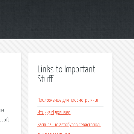
Links to Important
Stuff
Приложение для просмотра книг
ым
Mt0739d драйвер
osoft
Расписание автобусов севастополь