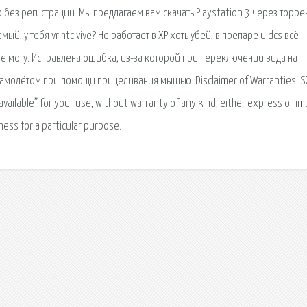
ез регистрации. Мы предлагаем вам скачать Playstation 3 через торре
, у тебя vr htc vive? Не работает в ХР хоть убей, в препаре и dcs всё
 не могу. Исправлена ошибка, из-за которой при переключении вида на
молётом при помощи прицеливания мышью. Disclaimer of Warranties: SZ
available” for your use, without warranty of any kind, either express or im
tness for a particular purpose.