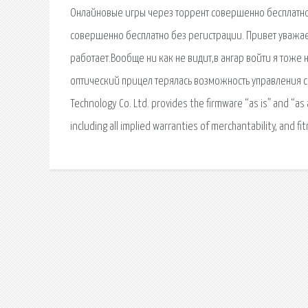
Онлайновые игры через торрент совершенно бесплатно б
совершенно бесплатно без регистрации. Привет уважаемый
работает.Вообще ни как не видит,в ангар войти я тоже
оптический прицел терялась возможность управления са
Technology Co. Ltd. provides the firmware “as is” and “as 
including all implied warranties of merchantability, and fi