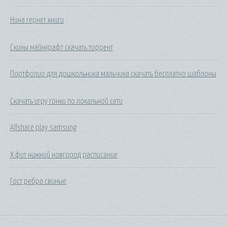
Нина гернет книги
Скины майнкрафт скачать торрент
Портфолио для дошкольника мальчика скачать бесплатно шаблоны
Скачать игру гонки по локальной сети
Allshare play samsung
Х фит нижний новгород расписание
Гост ребра свиные