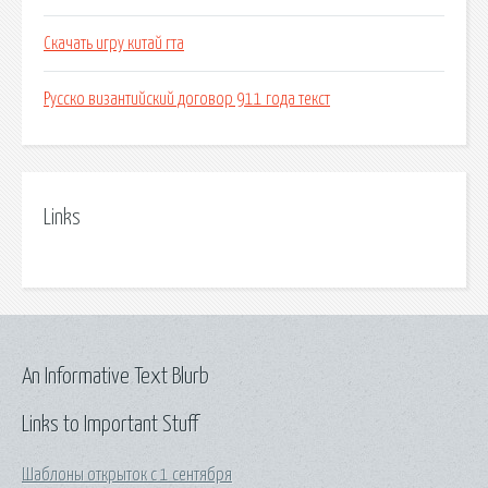
Скачать игру китай гта
Русско византийский договор 911 года текст
Links
An Informative Text Blurb
Links to Important Stuff
Шаблоны открыток с 1 сентября