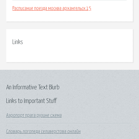
Расписание поезда москва архангельск 15
Links
An Informative Text Blurb
Links to Important Stuff
Аэропорт прага рузине схема
Словарь логопеда селиверстова онлайн