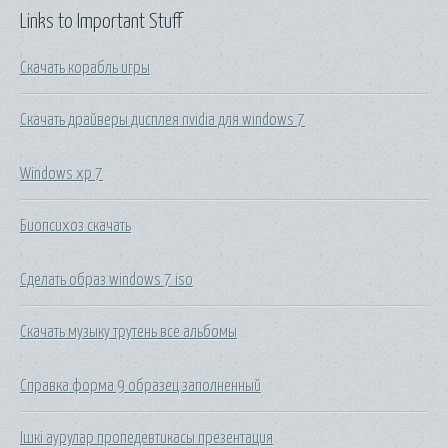
Links to Important Stuff
Скачать корабль игры
Скачать драйверы дисплея nvidia для windows 7
Windows xp 7
Биопсихоз скачать
Сделать образ windows 7 iso
Скачать музыку трутень все альбомы
Справка форма 9 образец заполненный
Ішкі аурулар пропедевтикасы презентация