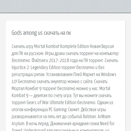
Gods among us скачать на пк
Скачать игру Mortal Kombat Komplete Edition Новая Версия
для ПК на русском. Игры драки скачать торрент на компьютер
бесплатно. Файтинги 2017-2018 года на ПК торрент. Скачать
Injustice 2: Legendary Edition торрент бесплатно и без
регистрации репак. Устанавливаем Плей Маркет на Windows
10! Бесплатно скачать эмулятор можно с сайта. Скачать
Мортал Комбат 9 торрент бесплатно можно у нас. Mortal
Kombat 9 — девятая по счету игра. Тут вы можете скачать
торрент Gears of War Ultimate Edition бесплатно. Одним из
итогов конференции PC Gaming. Сюжет. Действие игры
разворачивается за пять лет до событий Batman: Arkham
Asylum. В ночь перед. Динамичная аркадная гонка Need for
Speed: Underground для персональных компьютеров, из