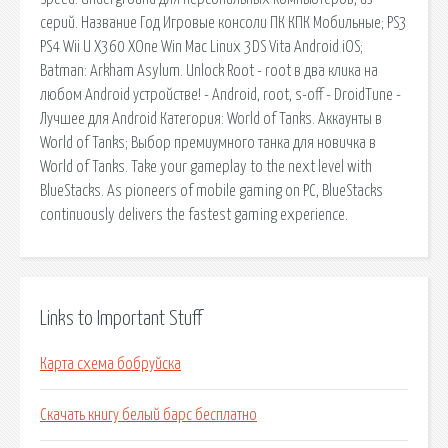
серий. Название Год Игровые консоли ПК КПК Мобильные; PS3
PS4 Wii U X360 XOne Win Mac Linux 3DS Vita Android iOS;
Batman: Arkham Asylum. Unlock Root - root в два клика на
любом Android устройстве! - Android, root, s-off - DroidTune -
Лучшee для Android Категория: World of Tanks. Аккаунты в
World of Tanks; Выбор премиумного танка для новичка в
World of Tanks. Take your gameplay to the next level with
BlueStacks. As pioneers of mobile gaming on PC, BlueStacks
continuously delivers the fastest gaming experience.
Links to Important Stuff
Карта схема бобруйска
Скачать книгу белый барс бесплатно