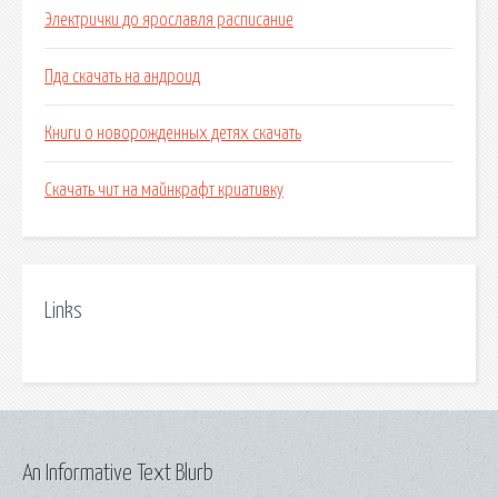
Электрички до ярославля расписание
Пда скачать на андроид
Книги о новорожденных детях скачать
Скачать чит на майнкрафт криативку
Links
An Informative Text Blurb