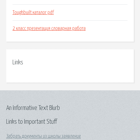
Toughbuilt каталог pdf
2 класс презентация словарная работа
Links
An Informative Text Blurb
Links to Important Stuff
Забрать документы из школы заявление