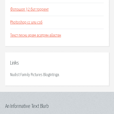
Фотошоп 32 бит торрент
Photoshop cc или cs6
Текст песни арам асатрян айастан
Links
Nudist Family Pictures BlogIntriga.
An Informative Text Blurb