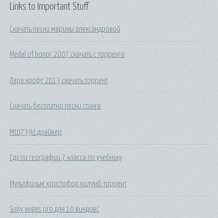
Links to Important Stuff
Скачать песни марины александровой
Medal of honor 2007 скачать с торрента
Лара крофт 2013 скачать торрент
Скачать бесплатно песни стинга
Mt0739d драйвер
Гдз по географии 7 класса по учебнику
Мультфильм христофор колумб торрент
Sony vegas pro для 10 виндовс