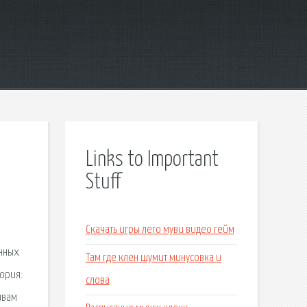
Links to Important
Stuff
Скачать игры лего муви видео гейм
онных
Там где клен шумит минусовка и
еория:
слова
ивам