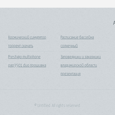
A
Космический симулятор
Расписание бассейна
торрент скачать
солнечный
Prestigio multiphone
Заповедники и заказники
pap3501 duo прошивка
владимирской области
презентация
© Untitled. All rights reserved.