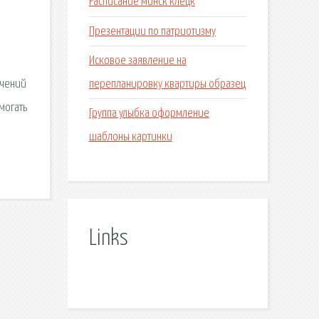
Расписание минск клецк
Презентации по патриотизму
Исковое заявление на
перепланировку квартиры образец
ечений
могать
Группа улыбка оформление
шаблоны картинки
Links