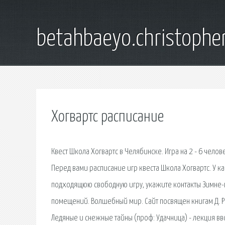
betahbaeyo.christophe
Хогвартс расписание
Квест Школа Хогвартс в Челябинске. Игра на 2 - 6 челове
Перед вами расписание игр квеста Школа Хогвартс. У к
подходящюю свободную игру, укажите контакты Зимне-
помещений. Волшебный мир. Сайт посвящен книгам Д. Ро
Ледяные и снежные тайны (проф: Удачница) - лекция вв