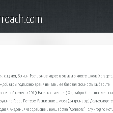
rroach.com
к, с 13 лет, 60 мин. Расписание, адрес и отзывы о квесте Школа Хогвартс.
аждой игры подписано время начала и её базовая стоимость. Выберите
весенний семестр 2019. Начало семестра: 30 декабря: Открытие лекци
улинг о Гарри Поттере. Расписание 1 курса (24 триместр) Дольфилор: т
одная. Академия чародейства и волшебства "Хогвартс" Полу - rpg по мот