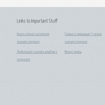
Links to Important Stuff
Книги серии survarium
Голые и смешные 3 сезон
скачать торрент
скачать торрент
Дефолиант скачать альбом с
Минус дуэты
торрента