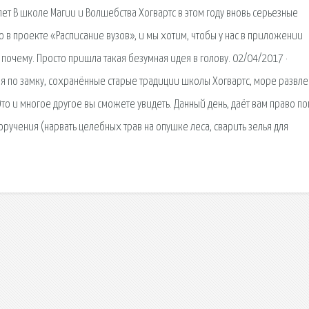
лет В школе Магии и Волшебства Хогвартс в этом году вновь серьезные
 в проекте «Расписание вузов», и мы хотим, чтобы у нас в приложении
 почему. Просто пришла такая безумная идея в голову. 02/04/2017 ·
я по замку, сохранённые старые традиции школы Хогвартс, море развл
то и многое другое вы сможете увидеть. Данный день, даёт вам право по
учения (нарвать целебных трав на опушке леса, сварить зелья для