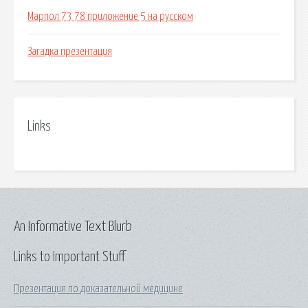
Марпол 73 78 приложение 5 на русском
Загадка презентация
Links
An Informative Text Blurb
Links to Important Stuff
Презентация по доказательной медицине