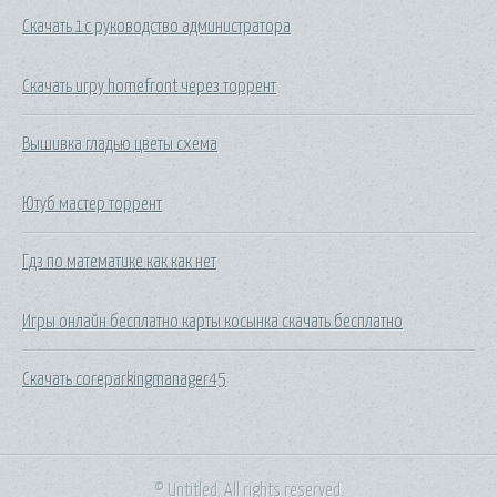
Скачать 1с руководство администратора
Скачать игру homefront через торрент
Вышивка гладью цветы схема
Ютуб мастер торрент
Гдз по математике как как нет
Игры онлайн бесплатно карты косынка скачать бесплатно
Скачать coreparkingmanager45
© Untitled. All rights reserved.