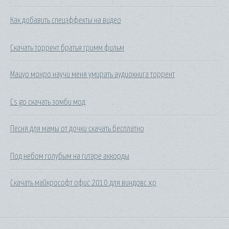
Как добавить спецэффекты на видео
Скачать торрент братья гримм фильм
Мацуо монро научи меня умирать аудиокнига торрент
Cs go скачать зомби мод
Песня для мамы от дочки скачать бесплатно
Под небом голубым на гитаре аккорды
Скачать майкрософт офис 2010 для виндовс xp