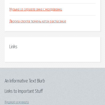
Музыка из сериала анка с молдаванки
Дворец спорта тюмень каток расписание
Links
An Informative Text Blurb
Links to Important Stuff
Кушнир а м книги