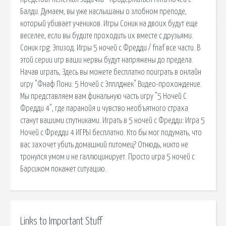
Балди. Думаем, вы уже наслышаны о злобном преподе,
который убивает учеников. Игры Соник на двоих будут еще
веселее, если вы будите проходить их вместе с друзьями.
Соник rpg: Эпизод. Игры 5 ночей с Фредди / fnaf все части. В
этой серии игр ваши нервы будут напряжены до предела.
Начав играть, Здесь вы можете бесплатно поиграть в онлайн
игру "Фнаф Пони: 5 Ночей с Эпплджек" Видео-прохождение.
Мы представляем вам финальную часть игру "5 Ночей С
Фредди 4", где паранойя и чувство необъятного страха
станут вашими спутниками. Играть в 5 ночей с Фредди: Игра 5
Ночей с Фредди 4 ИГРЫ бесплатно. Кто бы мог подумать, что
вас захочет убить домашний питомец? Отнюдь, никто не
тронулся умом и не галлюцинирует. Просто игра 5 ночей с
Барсиком покажет ситуацию.
Links to Important Stuff