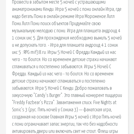
Провести в забытом месте 5 ночей с устрашающими
аниматрониками Кенди. Игра 5 ночей с пони онлайн Игра, где
надо бегать Пони в онлайн режиме Игра Мороженое Литл
Пони Литл Пони поиск объектов Придумайте свою
музыкальную мелодию с пони. Игра для планшета андроид 4
1 соник икс 5. Для прохождения необходимо выжить 5 ночей
и не допускать того. - Игра для планшета андроид 4 1 соник
икс 5 : RPG mif38.ru. Игры 5 Ночей С Фредди Каждый из нас
чего - то боится. Но со временем детские страхи начинают
сглаживаться и постепенно забываются. Игры 5 Ночей С
Фредди. Каждый из нас чего - то боится. Но со временем
детские страхи начинают сглаживаться и постепенно
забываются. Игра 5 Ночей С Кенди. Добро пожаловать в
закусочную "Candy's Burger". Это главный конкурент пиццерии
"Freddy Fazbear's Pizza". Завантаження списк. Five Nights at
Sonic's 3 (рус. Пять ночей у Соника 3) — фанатская игра,
созданная на основе Главная Игры 5 ночей с Игра Пять ночей
с пони ограничивает запас энергии, так что без надобности
активировать двери или включать свет не стоит. Флеш игры