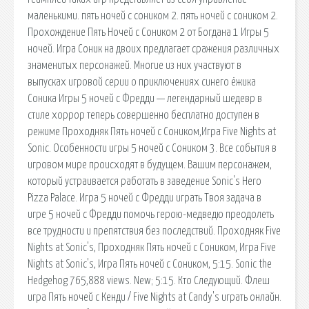
маленькими. пять ночей с соником 2. пять ночей с соником 2.
Прохождение Пять Ночей с Соником 2 от Богдана 1 Игры 5
ночей. Игра Соник на двоих предлагает сражения различных
знаменитых персонажей. Многие из них участвуют в
выпусках игровой серии о приключениях синего ёжика
Соника Игры 5 ночей с Фредди — легендарный шедевр в
стиле хоррор теперь совершенно бесплатно доступен в
режиме Проходняк Пять ночей с Соником,Игра Five Nights at
Sonic. Особенности игры 5 ночей с Соником 3. Все события в
игровом мире происходят в будущем. Вашим персонажем,
который устраивается работать в заведение Sonic's Hero
Pizza Palace. Игра 5 ночей с Фредди играть Твоя задача в
игре 5 ночей с Фредди помочь герою-медведю преодолеть
все трудности и препятствия без последствий. Проходняк Five
Nights at Sonic's, Проходняк Пять ночей с Соником, Игра Five
Nights at Sonic's, Игра Пять ночей с Соником, 5:15. Sonic the
Hedgehog 765,888 views. New; 5:15. Кто Следующий. Флеш
игра Пять ночей с Кенди / Five Nights at Candy's играть онлайн.