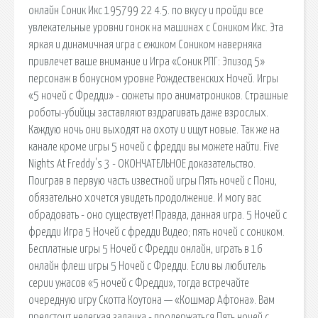
онлайн Соник Икс 195799 22 4.5. по вкусу и пройди все
увлекательные уровни гонок на машинах с Соником Икс. Эта
яркая и динамичная игра с ежиком Соником наверняка
привлечет ваше внимание и Игра «Соник РПГ: Эпизод 5»
персонаж в бонусном уровне Рождественских Ночей. Игры
«5 ночей с Фредди» - сюжеты про аниматроников. Страшные
роботы-убийцы заставляют вздрагивать даже взрослых.
Каждую ночь они выходят на охоту и ищут новые. Так же на
канале кроме игры 5 ночей с фредди вы можете найти. Five
Nights At Freddy's 3 - ОКОНЧАТЕЛЬНОЕ доказательство.
Поиграв в первую часть известной игры Пять ночей с Пони,
обязательно хочется увидеть продолжение. И могу вас
обрадовать - оно существует! Правда, данная игра. 5 Ночей с
фредди Игра 5 Ночей с фредди Видео; пять ночей с соником.
Бесплатные игры 5 Ночей с Фредди онлайн, играть в 16
онлайн флеш игры 5 Ночей с Фредди. Если вы любитель
серии ужасов «5 ночей с Фредди», тогда встречайте
очередную игру Скотта Коутона — «Кошмар Афтона». Вам
предстоит нелегкая задачка - продержаться Пять ночей с