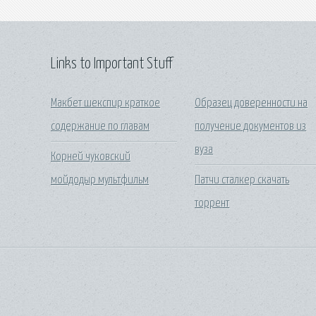
Links to Important Stuff
Макбет шекспир краткое
Образец доверенности на
содержание по главам
получение документов из
вуза
Корней чуковский
мойдодыр мультфильм
Патчи сталкер скачать
торрент