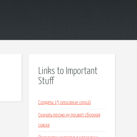
Links to Important
Stuff
Солдаты 15 описание серий
Скачать песню ну привет сборная
союза