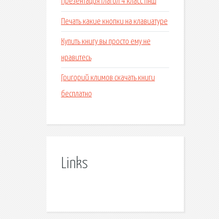
Презентация глагол 4 класс пнш
Печать какие кнопки на клавиатуре
Купить книгу вы просто ему не
нравитесь
Григорий климов скачать книги
бесплатно
Links