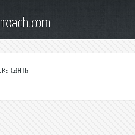
rroach.com
ика санты