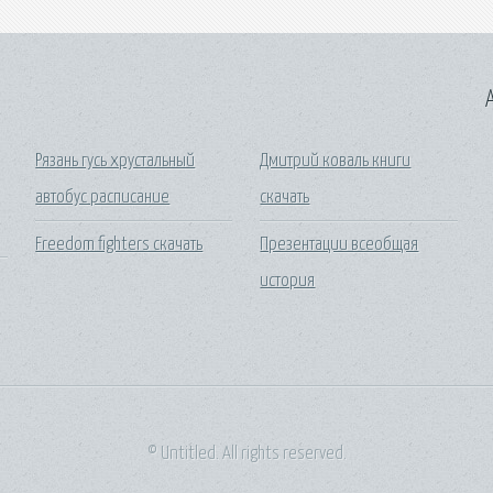
A
Рязань гусь хрустальный
Дмитрий коваль книги
автобус расписание
скачать
Freedom fighters скачать
Презентации всеобщая
история
© Untitled. All rights reserved.