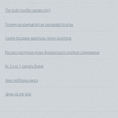
The look roxette скачать mp3
Почему на компьютер не скачиваются игры
Схема продажи квартиры через риэлтора
Рассказ распутина уроки французского краткое содержание
Кс 2 и кс 3 скачать бланк
Энни лейбовиц книга
Звуки на смс wav