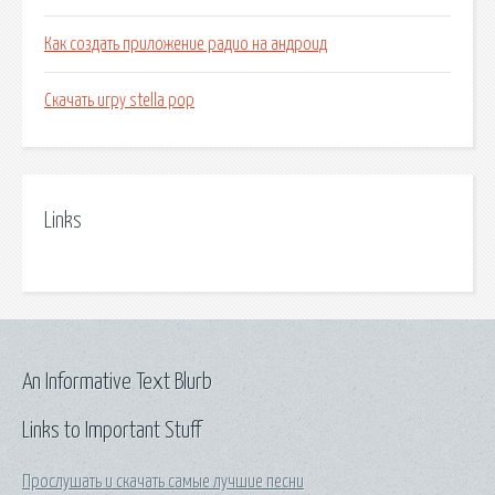
Как создать приложение радио на андроид
Скачать игру stella pop
Links
An Informative Text Blurb
Links to Important Stuff
Прослушать и скачать самые лучшие песни