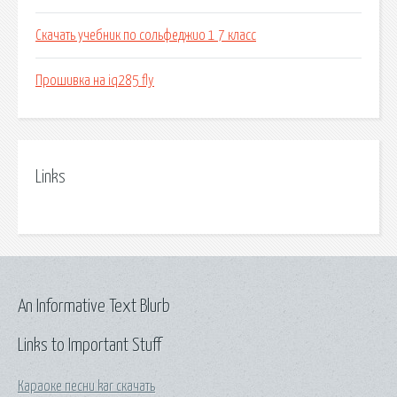
Скачать учебник по сольфеджио 1 7 класс
Прошивка на iq285 fly
Links
An Informative Text Blurb
Links to Important Stuff
Караоке песни kar скачать