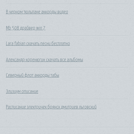
В черном тюльпане аккорды видео
Mb 508 драйвер win 7
Lara fabian скачать песни бесплатно
Александр коренюгин скачать все альбомы
Северный флот аккорды табы
Элизиум описание
Расписание электричек брянск дмитриев льговский