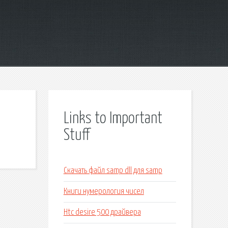
Links to Important
Stuff
Скачать файл samp dll для samp
Книги нумерология чисел
Htc desire 500 драйвера