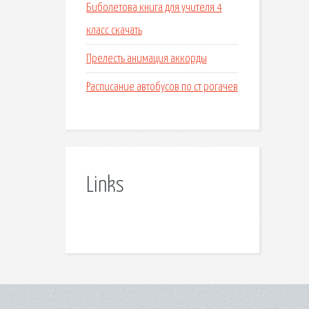
Биболетова книга для учителя 4
класс скачать
Прелесть анимация аккорды
Расписание автобусов по ст рогачев
Links