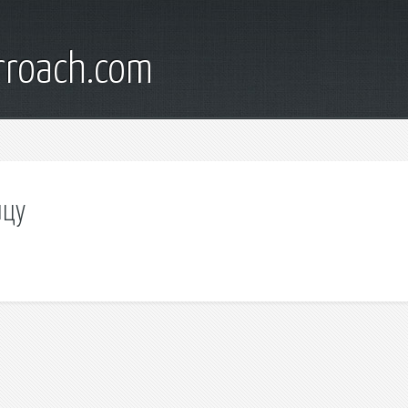
rroach.com
ицу