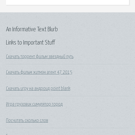
An Informative Text Blurb
Links to Important Stuff
Скачать торрент фильм звездный путь
Скачать фильм хитмэн агент 47 2015
Скачать игру на андроид point blank
Игра грузовик симулятор город
Посчитать сколько слов