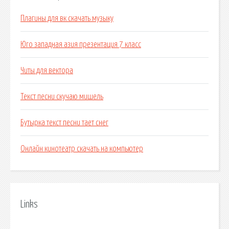
Плагины для вк скачать музыку
Юго западная азия презентация 7 класс
Читы для вектора
Текст песни скучаю мишель
Бутырка текст песни тает снег
Онлайн кинотеатр скачать на компьютер
Links