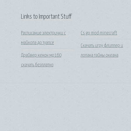
Links to Important Stuff
Расписание электрички с
Cs go mod minecraft
майкопа до туапсе
Скачать игру флиппер и
Драйвер кенон мр160
лопака тайны океана
скачать безплатно