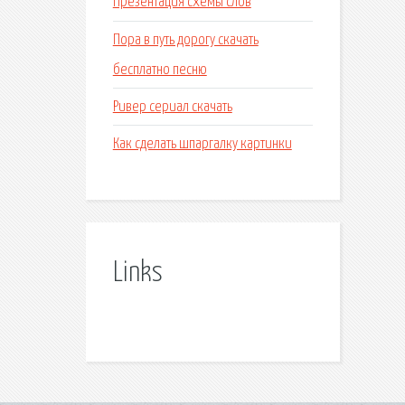
Презентация схемы слов
Пора в путь дорогу скачать
бесплатно песню
Ривер сериал скачать
Как сделать шпаргалку картинки
Links