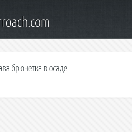
rroach.com
ава брюнетка в осаде