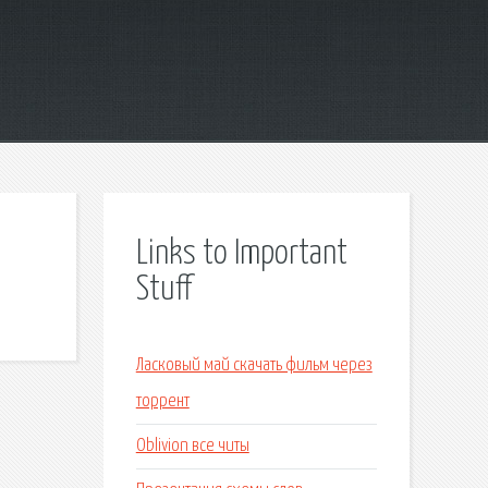
Links to Important
Stuff
Ласковый май скачать фильм через
торрент
Oblivion все читы