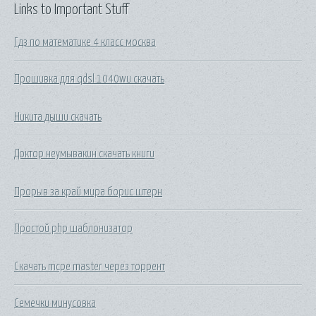
Links to Important Stuff
Гдз по математике 4 класс москва
Прошивка для qdsl 1040wu скачать
Никита дыши скачать
Доктор неумывакин скачать книги
Прорыв за край мира борис штерн
Простой php шаблонизатор
Скачать mcpe master через торрент
Семечки минусовка