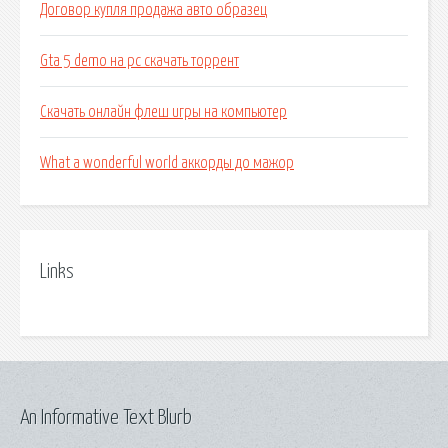
Договор купля продажа авто образец
Gta 5 demo на pc скачать торрент
Скачать онлайн флеш игры на компьютер
What a wonderful world аккорды до мажор
Links
An Informative Text Blurb