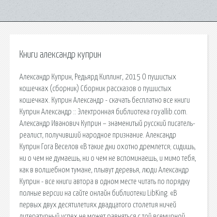
Книги александр куприн
Александр Куприн, Редьярд Киплинг, 2015 О пушистых
кошечках (сборник) Сборник рассказов о пушистых
кошечках. Куприн Александр - скачать бесплатно все книги
Куприн Александр :: Электронная библиотека royallib.com.
Александр Иванович Куприн – знаменитый русский писатель-
реалист, получивший народное признание. Александр
Куприн Гога Веселов «В такие дни охотно дремлется; сидишь,
ни о чем не думаешь, ни о чем не вспоминаешь, и мимо тебя,
как в волшебном тумане, плывут деревья, люди Александр
Куприн - все книги автора в одном месте читать по порядку
полные версии на сайте онлайн библиотеки LibKing. «В
первых двух десятилетиях двадцатого столетия ничей
литературный успех не может равняться с той всемирной,