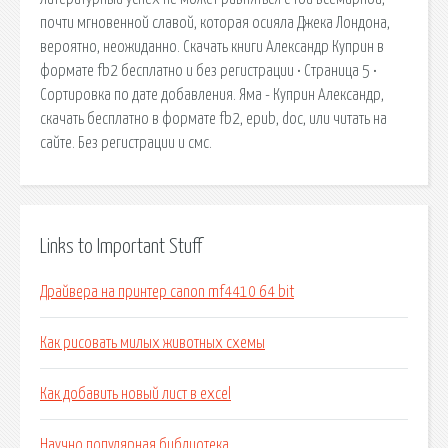
почти мгновенной славой, которая осияла Джека Лондона,
вероятно, неожиданно. Скачать книги Александр Куприн в
формате fb2 бесплатно и без регистрации • Страница 5 •
Сортировка по дате добавления. Яма - Куприн Александр,
скачать бесплатно в формате fb2, epub, doc, или читать на
сайте. Без регистрации и смс.
Links to Important Stuff
Драйвера на принтер canon mf4410 64 bit
Как рисовать милых животных схемы
Как добавить новый лист в excel
Научно популярная библиотека