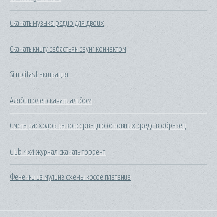
Скачать музыка радио для двоих
Скачать книгу себастьян сеунг коннектом
Simplifast активация
Алябин олег скачать альбом
Смета расходов на консервацию основных средств образец
Club 4x4 журнал скачать торрент
Фенечки из мулине схемы косое плетение