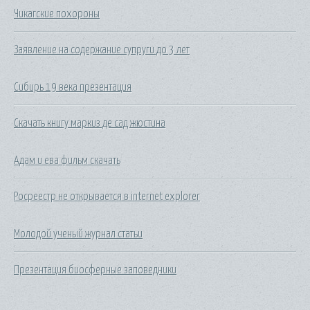
Чикагские похороны
Заявление на содержание супруги до 3 лет
Сибирь 19 века презентация
Скачать книгу маркиз де сад жюстина
Адам и ева фильм скачать
Росреестр не открывается в internet explorer
Молодой ученый журнал статьи
Презентация биосферные заповедники