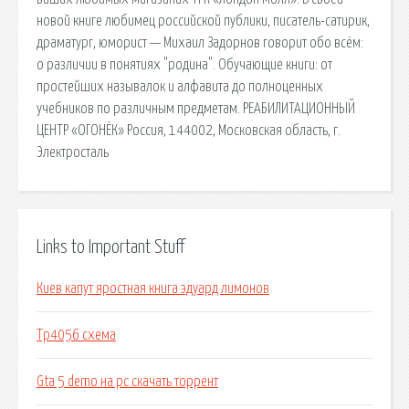
новой книге любимец российской публики, писатель-сатирик,
драматург, юморист — Михаил Задорнов говорит обо всём:
о различии в понятиях "родина". Обучающие книги: от
простейших называлок и алфавита до полноценных
учебников по различным предметам. РЕАБИЛИТАЦИОННЫЙ
ЦЕНТР «ОГОНЁК» Россия, 144002, Московская область, г.
Электросталь
Links to Important Stuff
Киев капут яростная книга эдуард лимонов
Tp4056 схема
Gta 5 demo на pc скачать торрент