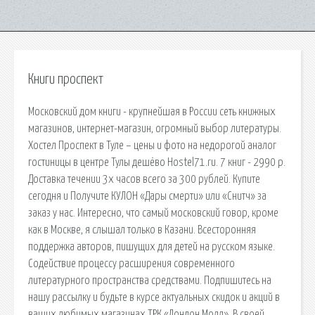
Книги проспект
Московский дом книги - крупнейшая в России сеть книжных
магазинов, интернет-магазин, огромный выбор литературы.
Хостел Проспект в Туле – цены и фото на недорогой аналог
гостиницы в центре Тулы дешёво Hostel71.ru. 7 книг - 2990 р.
Доставка течении 3х часов всего за 300 рублей. Купите
сегодня и Получите КУЛОН «Дары смерти» или «Снитч» за
заказ у нас. Интересно, что самый московский говор, кроме
как в Москве, я слышал только в Казани. Всесторонняя
поддержка авторов, пишущих для детей на русском языке.
Содействие процессу расширения современного
литературного пространства средствами. Подпишитесь на
нашу рассылку и будьте в курсе актуальных скидок и акций в
ваших любимых магазинах ТРК «Лондон Молл». В своей