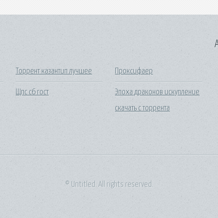
A
Торрент казантип лучшее
Проксифаер
Щпс с6 гост
Эпоха драконов искупление
скачать с торрента
© Untitled. All rights reserved.