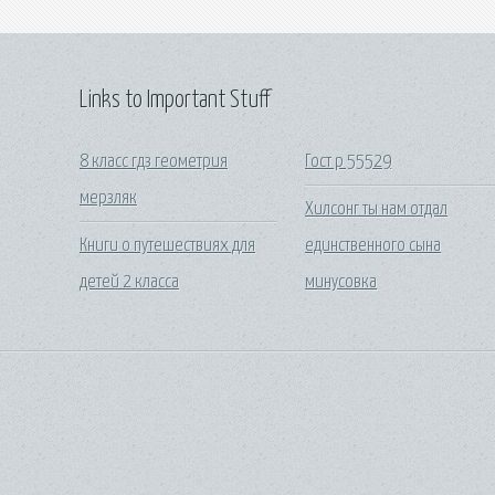
Links to Important Stuff
8 класс гдз геометрия
Гост р 55529
мерзляк
Хилсонг ты нам отдал
Книги о путешествиях для
единственного сына
детей 2 класса
минусовка