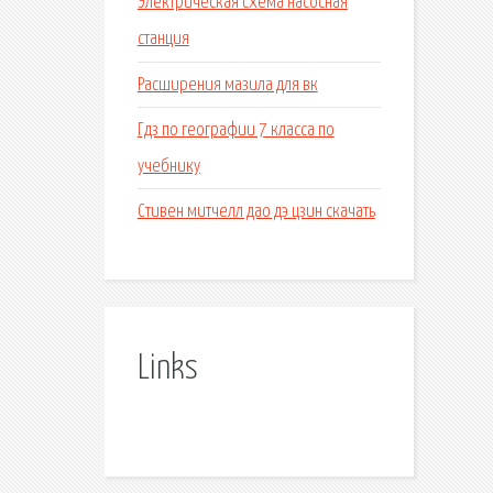
Электрическая схема насосная
станция
Расширения мазила для вк
Гдз по географии 7 класса по
учебнику
Стивен митчелл дао дэ цзин скачать
Links