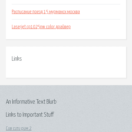
Расписание поезд 15 мурманск москва
Laserjet cp1025nw color драйвер
Links
An Informative Text Blurb
Links to Important Stuff
Сив сити рим 2