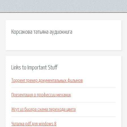
Корсакова татьяна аудиокнига
Links to Important Stuff
Торрент трекер документальных фильмов
Презентация о профессии механик
Жгут из бисера схема перехода цвета
Читалка pdf для windows 8